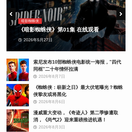
暗影蜘蛛侠
《暗影蜘蛛侠》第01集 在线观看
2026年5月27日
索尼发布10部蜘蛛侠电影统一海报，”四代
同框”二十年情怀拉满
2026年8月7日
《蜘蛛侠：崭新之日》最大伏笔曝光？蜘蛛
侠挚友或将黑化
2026年8月6日
漫威重大变动，《奇迹人》第二季惨遭取
消，《尚气2》迎来重磅推进机遇！
2026年8月3日