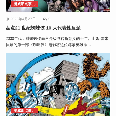
漫威那点事儿
2026年4月27日
0
盘点21 世纪蜘蛛侠 10 大代表性反派
2000年代，对蜘蛛侠而言是极具转折意义的十年。山姆·雷米
执导的第一部《蜘蛛侠》电影将这位邻家英雄推…
漫威那点事儿