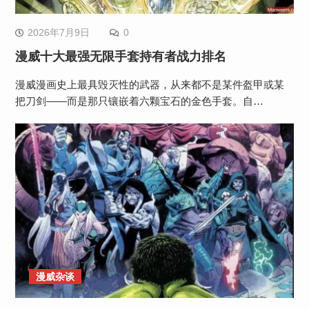
2026年7月9日
0
漫威十大最强无限手套持有者战力排名
漫威漫画史上最具毁灭性的武器，从来都不是某件盔甲或某
把刀剑——而是那只镶嵌着六颗宝石的金色手套。自…
漫威杂谈