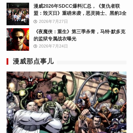
漫威2026年SDCC爆料汇总，《复仇者联
盟：毁灭日》重磅来袭，恶灵骑士、黑豹3全
新官宣
2026年7月27日
《夜魔侠：重生》第三季杀青，马特·默多克
的监狱专属战衣曝光
2026年7月24日
漫威那点事儿