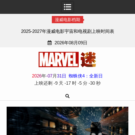
漫威电影档期
2025-2027年漫威电影宇宙和电视剧上映时间表
2026年08月09日
Skip
to
content
2
0
2
6
年
-
07
月
31
日
蜘蛛侠4：全新日
上映还剩
-9 天
-17 时
-5 分
-31 秒