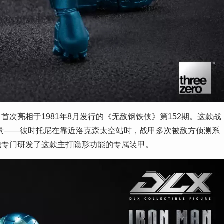
次亮相于1981年8月发行的《无敌钢铁侠》第152期。这款战
景——彼时托尼在靠近洛克森太空站时，战甲多次被敌方侦测系
他专门研发了这款主打隐形功能的专属装甲。