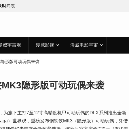
上映时间表
漫威宇宙观
漫威影视
漫威电影宇宙
侠MK3隐形版可动玩偶来袭
钢铁侠MK3隐形版可动玩偶来袭
影业，为旗下主打7至12寸高精度机甲可动玩偶的DLX系列推出全新
ty Saga）世界观，重磅发布钢铁侠MK3（隐形版）可动玩偶，凭借
型爱好者带来全新收藏选择。该新品官方定价720元（99.9美