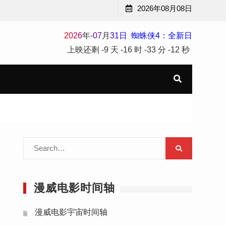
2026年08月08日
2
0
2
6
年
-
07
月
31
日
蜘蛛侠4：全新日
上映还剩
-9 天
-16 时
-33 分
-13 秒
Search
for:
漫威电影时间轴
漫威电影宇宙时间轴