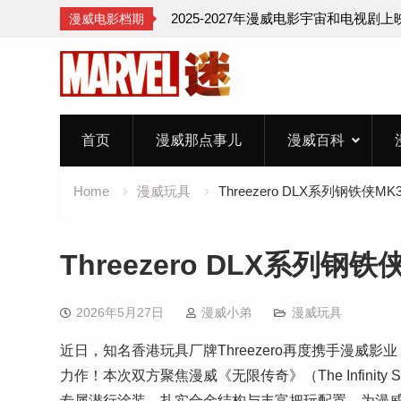
2025-2027年漫威电影宇宙和电视剧
漫威电影档期
Skip
to
content
首页
漫威那点事儿
漫威百科
Home
漫威玩具
Threezero DLX系列钢铁
Threezero DLX系列
2026年5月27日
漫威小弟
漫威玩具
近日，知名香港玩具厂牌Threezero再度携手漫威
力作！本次双方聚焦漫威《无限传奇》（The Infini
专属潜行涂装、扎实合金结构与丰富把玩配置，为漫威模