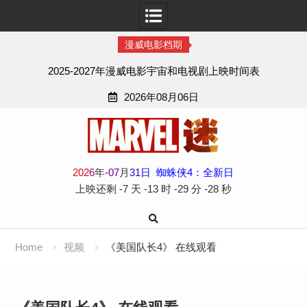
漫威电影档期
2025-2027年漫威电影宇宙和电视剧上映时间表
2026年08月06日
Skip
to
content
2
0
2
6
年
-
07
月
31
日
蜘蛛侠4：全新日
上映还剩
-7 天
-13 时
-29 分
-29 秒
Home
视频
《美国队长4》 在线观看