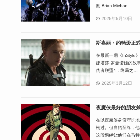
剧 Brian Michae…
2025年5月10日
斯嘉丽・约翰逊正
在最新一期《InSty
娜塔莎·罗曼诺娃的故
仇者联盟4：终局之…
2025年3月12日
夜魔侠最好的朋友兼
在以夜魔侠身份守护地
松过。但自始至终，他始
这段羁绊让他们在马特