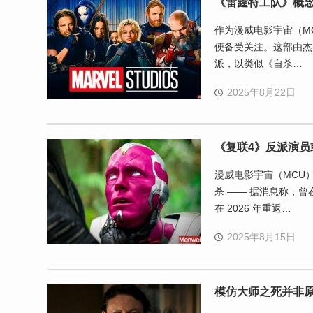
《雷霆特工队》概念
作为漫威电影宇宙（MC
便备受关注。这部由杰
派，以类似《自杀…
2025年8月22日
《复联4》反派演员
漫威电影宇宙（MCU
杀 —— 据消息称，
在 2026 年重返…
2025年8月15日
模仿大师之死并非原