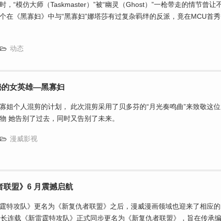
“模仿大师（Taskmaster）”被“幽灵（Ghost）”一枪带走的情节曾让
个在《黑寡妇》中与“黑寡妇”娜塔莎有过复杂羁绊的反派，竟在MCU首秀
动态
秘的女英雄—黑寡妇
寡姐个人混剪的计划， 此次混剪采用了贝多芬的“月光奏鸣曲”来致敬这位
物 她告别了过去，同时又告别了未来。
漫威影视
者联盟》6 月震撼启航
霆特攻队》更名为《新复仇者联盟》之后，漫威漫画领域也迎来了相应的
全新长连载《新雷霆特攻队》正式同步更名为《新复仇者联盟》，旨在传承