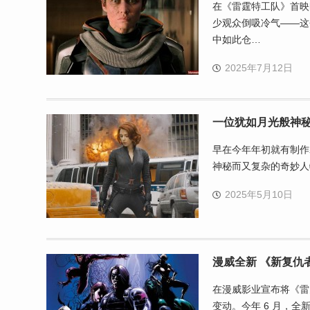
在《雷霆特工队》首映时，
少观众倒吸冷气——这
中如此仓…
2025年7月12日
一位犹如月光般神
早在今年年初就有制作
神秘而又复杂的奇妙人
2025年5月10日
漫威全新 《新复仇
在漫威影业宣布将《雷
变动。今年 6 月，