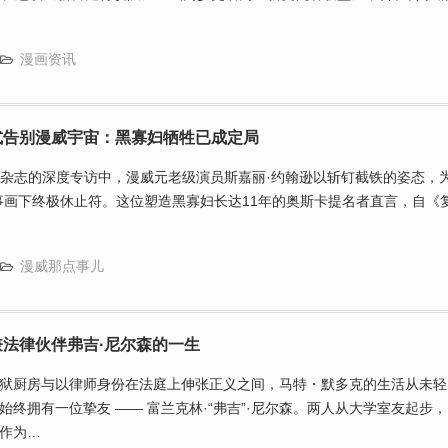
漫画资讯
式告别漫威宇宙：黑寡妇牺牲已成定局
le》杂志的深度专访中，漫威元老级演员斯嘉丽·约翰逊以斩钉截铁的姿态，
事画下终极休止符。这位塑造黑寡妇长达11年的奥斯卡提名者直言，自《
漫威那点事儿
法律伙伴弗吉·尼尔森的一生
狱厨房与以律师身份在法庭上伸张正义之间，马特・默多克的生活从未轻
终拥有一位挚友 —— 富兰克林·“弗吉”·尼尔森。两人从大学室友起步，
作为…