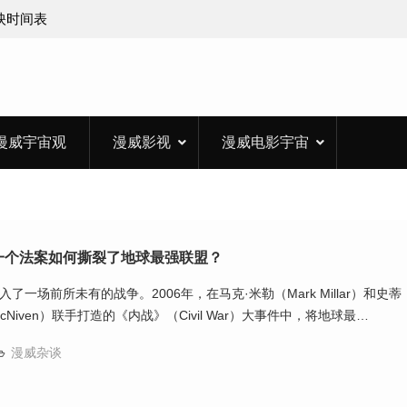
上映时间表
漫威宇宙观
漫威影视
漫威电影宇宙
，一个法案如何撕裂了地球最强联盟？
一场前所未有的战争。2006年，在马克·米勒（Mark Millar）和史蒂
McNiven）联手打造的《内战》（Civil War）大事件中，将地球最…
漫威杂谈