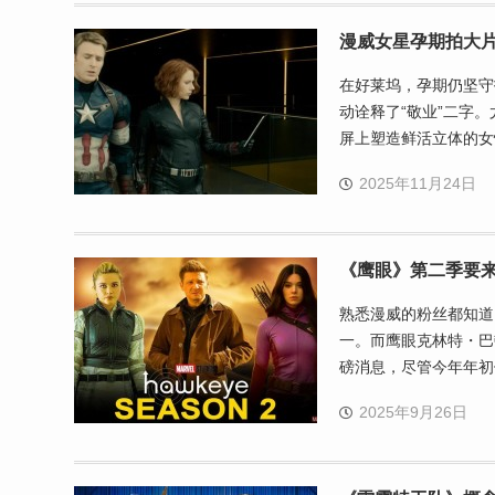
漫威女星孕期拍大
在好莱坞，孕期仍坚守
动诠释了“敬业”二字
屏上塑造鲜活立体的女
2025年11月24日
《鹰眼》第二季要
熟悉漫威的粉丝都知道
一。而鹰眼克林特・巴
磅消息，尽管今年年初
2025年9月26日