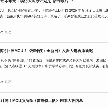
艺术曝光，模仿大师原计划是“活到最后”？
U）第五阶段的收官之作，《雷霆特工队》自 2025 年 5 月 2 日上映以
克・施莱尔执导的超级英雄史诗，集结了一系列曾被观众淡忘的英雄与反
动态
或将回归MCU？《蜘蛛侠：全新日》反派人选再添新谜
）从不缺 “惊喜回归” 的名场面，而最新传闻或许又将为粉丝带来一波回忆
曾在《复仇者联盟 3：无限战争》中贡献精彩演出的知名配角反派演员，有
动态
计划？MCU演员曝《雷霆特工队》剧本大改内幕​