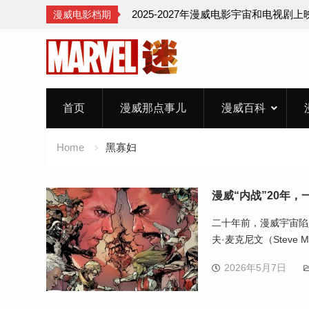
2025-2027年漫威电影宇宙和电视剧
漫威电影档期
Skip
to
content
首页
漫威那点事儿
漫威百科
Home
黑寡妇
漫威“内战”20年
二十年前，漫威宇宙陷入了
夫·麦克尼文（Steve 
2026年5月7日