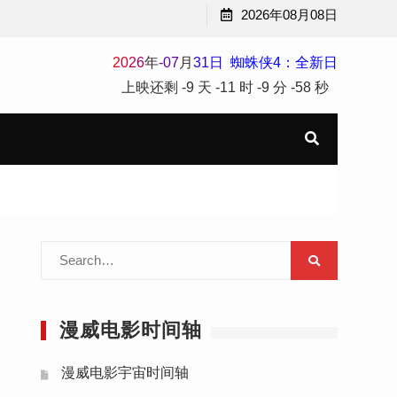
2026年08月08日
2
0
2
6
年
-
07
月
31
日
蜘蛛侠4：全新日
上映还剩
-9 天
-11 时
-9 分
-59 秒
Search
for:
漫威电影时间轴
漫威电影宇宙时间轴