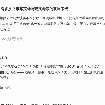
片有多拼？银幕英雄与现实母亲的双重荣光
拍摄岗位的女演员不在少数，而漫威影业旗下，就有几位重量级女星用行
。尤其在“多元宇宙传奇”这一宏大叙事阶段，漫威始终致力于在大银幕与小
性英雄…
漫威那点事儿
来了？
，“初代复仇者” 的动向始终是 漫威电影宇宙（MCU）的核心关注点之
顿的扮演者 —— 杰瑞米・雷纳，最近带来了关于《鹰眼》独立剧集的重
他还对…
动态