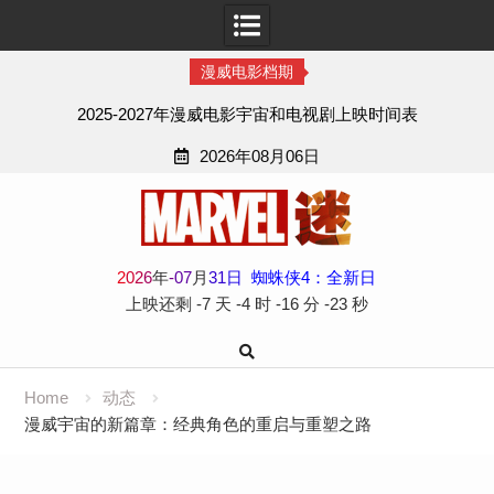
漫威电影档期
2025-2027年漫威电影宇宙和电视剧上映时间表
2026年08月06日
Skip
to
content
2
0
2
6
年
-
07
月
31
日
蜘蛛侠4：全新日
上映还剩
-7 天
-4 时
-16 分
-24 秒
Home
动态
漫威宇宙的新篇章：经典角色的重启与重塑之路