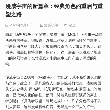
漫威宇宙的新篇章：经典角色的重启与重
塑之路
2024年9月18日
漫威小弟
动态
随着《秘密战争》的发布，漫威宇宙（MCU）正迎来一场前
所未有的变革。据报道，漫威工作室计划在后续的电影中，
重新启用众多已经离开大银幕的传奇角色，如美国队长、钢
铁侠、黑寡妇和特查拉（黑豹）。这一决策不仅引发了影迷
们的热烈讨论，也对漫威未来的故事走向产生了深远的影
响。
漫威宇宙自2008年《钢铁侠》问世以来，就不断扩展其剧情
与角色，建立了一系列脍炙人口的超级英雄框架。诸如美国
队长的史蒂夫·罗杰斯、托尼·斯塔克、娜塔莎·罗曼诺夫等角
色，已成为文化的象征。然而，随着几位原班演员的离去，
特别是在《复仇者联盟：终局之战》中，许多角色不得不告
别大荧幕，这对漫威粉丝而言，无疑是一次巨大的打击。