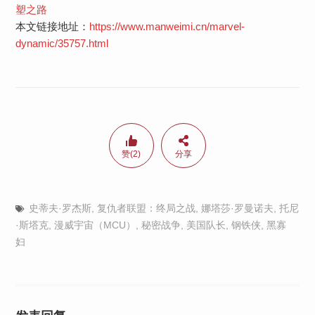
塑之路
本文链接地址：
https://www.manweimi.cn/marvel-
dynamic/35757.html
赞(2)
分享
史蒂夫·罗杰斯
,
复仇者联盟：终局之战
,
娜塔莎·罗曼诺夫
,
托尼
·斯塔克
,
漫威宇宙（MCU）
,
秘密战争
,
美国队长
,
钢铁侠
,
黑寡
妇