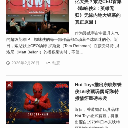
亿大关？索尼CEO首爆
《蜘蛛侠3：英雄无
归》无缘内地大银幕的
真正原因！
作为漫威宇宙中最具人气
的超级英雄IP，蜘蛛侠的每一部作品都牵动着全球影迷的心。近
日，索尼影业CEO汤姆·罗斯曼（Tom Rothman）在接受马特·贝
洛尼（Matt Belloni）的播客采访时，不仅…
2026年2月26日
动态
Hot Toys推出东映蜘蛛
侠1/6收藏玩偶 昭和特
摄情怀重磅来袭
近日，香港知名玩具品牌
Hot Toys正式官宣，将推
出源自1978年日本东映特