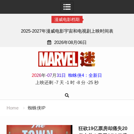
漫威电影档期
2025-2027年漫威电影宇宙和电视剧上映时间表
2026年08月06日
Skip
to
content
2
0
2
6
年
-
07
月
31
日
蜘蛛侠4：全新日
上映还剩
-7 天
-1 时
-8 分
-26 秒
Home
蜘蛛侠IP
狂砍19亿票房却痛失20