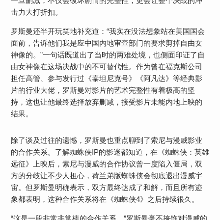
一旦删减，不仅会破坏剧情的完整性，更会让整个决战的冲
击力大打折扣。
罗斯曼还半开玩笑地补充道：“我实在没法想象站在美国国会
面前，告诉他们我是应中国内地审查部门的要求剪掉自由女
神像的。”一句话既道出了当时的两难处境，也侧面印证了自
由女神像在这场决战中的不可替代性。作为曾在福克斯公司
担任高管、参与发行过《泰坦尼克号》《阿凡达》等经典影
片的行业大佬，罗斯曼对影片的艺术完整性有着极高的坚
持，这也让他最终选择放弃删减，接受影片未能内地上映的
结果。
除了谈及过往的遗憾，罗斯曼也重点聊到了索尼与漫威影业
的合作关系。了解蜘蛛侠IP的影迷都知道，在《蜘蛛侠：英雄
远征》上映后，索尼与漫威的合作协议曾一度陷入僵局，双
方的分歧让不少人担心，荷兰弟版蜘蛛侠会彻底退出漫威宇
宙。但罗斯曼明确表示，双方最终达成了和解，而且所有迹
象都表明，这种合作关系将在《蜘蛛侠4》之后持续很久。
“这是一段非常非常棒的合作关系，”罗斯曼毫不掩饰对漫威的