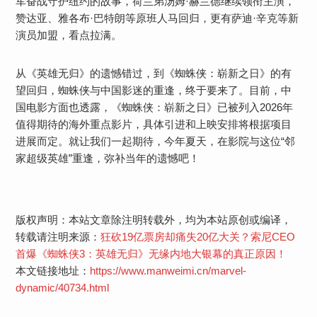
军奋战守护纽约的故事，荷兰弟汤姆·赫兰德继续领衔主演，
赞达亚、雅各布·巴特朗等原班人马回归，更有萨迪·辛克等新
演员加盟，看点拉满。
从《英雄无归》的遗憾错过，到《蜘蛛侠：崭新之日》的有
望回归，蜘蛛侠与中国影迷的重逢，终于要来了。目前，中
国电影方面也透露，《蜘蛛侠：崭新之日》已被列入2026年
值得期待的海外重点影片，具体引进和上映安排将根据项目
进展而定。就让我们一起期待，今年夏天，在影院与这位“邻
家超级英雄”重逢，弥补当年的遗憾吧！
版权声明：本站文章除注明转载外，均为本站原创或编译，
转载请注明来源：
狂砍19亿票房却痛失20亿大关？索尼CEO
首爆《蜘蛛侠3：英雄无归》无缘内地大银幕的真正原因！
本文链接地址：
https://www.manweimi.cn/marvel-
dynamic/40734.html