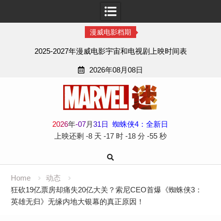
漫威电影档期
2025-2027年漫威电影宇宙和电视剧上映时间表
2026年08月08日
Skip
to
content
2
0
2
6
年
-
07
月
31
日
蜘蛛侠4：全新日
上映还剩
-8 天
-17 时
-18 分
-55 秒
Home
动态
狂砍19亿票房却痛失20亿大关？索尼CEO首爆《蜘蛛侠3：
英雄无归》无缘内地大银幕的真正原因！