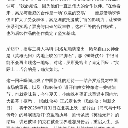
认可，“我必须说，因为他们一直是伟大的合作伙伴。”在他看
来，索尼与漫威的合作是一场“双赢的交易”——漫威借助蜘蛛
侠IP扩大了受众群体，索尼则依托漫威宇宙的影响力，让蜘蛛
侠系列实现了票房与口碑的双丰收，这种互补的合作模式，
也为后续作品的创作奠定了坚实基础。
采访中，播客主持人马特·贝洛尼顺势指出，既然自由女神像
是《英雄无归》内地上映的“绊脚石”，那《蜘蛛侠4》中很可
能不会再出现这一地标。对此，罗斯曼给出了肯定回应：“实
际上，巧合的是，确实如此。”
这一回应瞬间点燃了中国影迷的期待——结合罗斯曼对中国
市场的重视，以及《蜘蛛侠4》避开自由女神像这一关键细
节，也就意味着，今年夏天，小蜘蛛有望正式重返中国内地
大银幕！据悉，《蜘蛛侠4》正式定名为《蜘蛛侠：崭新之
日》，将于2026年7月31日在北美上映，影片由《尚气与十环
传奇》的导演德斯汀·克里顿执导，剧情紧接《英雄无归》的
结局，讲述彼得·帕克在被全世界遗忘身份后，重启人生、孤