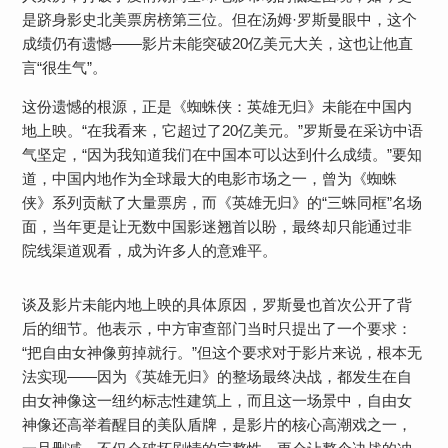
是跻身影史北美票房榜第三位。但在汤姆·罗斯曼眼中，这个
成绩仍有遗憾——影片未能突破20亿美元大关，这也让他直
言“很生气”。
这份遗憾的根源，正是《蜘蛛侠：英雄无归》未能在中国内
地上映。“在我看来，它超过了20亿美元。”罗斯曼在采访中语
气坚定，“因为我知道我们在中国本可以达到什么成绩。”要知
道，中国内地作为全球最大的电影市场之一，曾为《蜘蛛
侠》系列贡献了大量票房，而《英雄无归》的“三蛛同框”名场
面，当年更是让无数中国影迷翘首以盼，最终却只能通过非
院线渠道观看，成为许多人的意难平。
谈及影片未能内地上映的具体原因，罗斯曼也首次公开了背
后的细节。他表示，中方审查部门当时只提出了一个要求：
“把自由女神像剪掉就行。”但这个要求对于影片来说，根本无
法实现——因为《英雄无归》的整场最终决战，都发生在自
由女神像这一纽约标志性建筑上，而且这一场景中，自由女
神像还高举着醒目的美队盾牌，是影片的核心高潮戏之一，