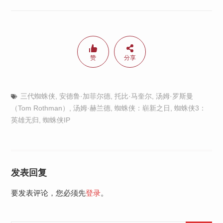
赞
分享
三代蜘蛛侠
,
安德鲁·加菲尔德
,
托比·马奎尔
,
汤姆·罗斯曼
（Tom Rothman）
,
汤姆·赫兰德
,
蜘蛛侠：崭新之日
,
蜘蛛侠3：
英雄无归
,
蜘蛛侠IP
发表回复
要发表评论，您必须先
登录
。