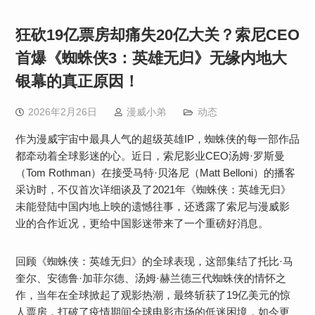
狂砍19亿票房却痛失20亿大关？索尼CEO
首爆《蜘蛛侠3：英雄无归》无缘内地大
银幕的真正原因！
2026年2月26日
漫威小弟
动态
作为漫威宇宙中最具人气的超级英雄IP，蜘蛛侠的每一部作品
都牵动着全球影迷的心。近日，索尼影业CEO汤姆·罗斯曼
（Tom Rothman）在接受马特·贝洛尼（Matt Belloni）的播客
采访时，不仅首次详细谈及了2021年《蜘蛛侠：英雄无归》
未能登陆中国内地上映的遗憾往事，还透露了索尼与漫威影
业的合作近况，更给中国影迷带来了一个重磅好消息。
回顾《蜘蛛侠：英雄无归》的全球表现，这部集结了托比·马
奎尔、安德鲁·加菲尔德、汤姆·赫兰德三代蜘蛛侠的情怀之
作，当年在全球掀起了观影热潮，最终斩获了19亿美元的惊
人票房，打破了疫情期间全球电影市场的低迷困境，如今更