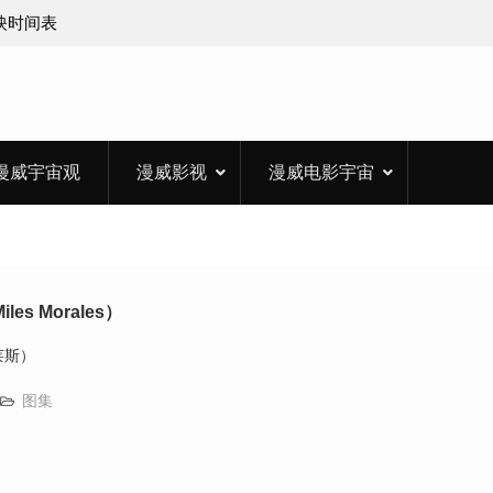
上映时间表
漫威宇宙观
漫威影视
漫威电影宇宙
es Morales）
莱斯）
图集