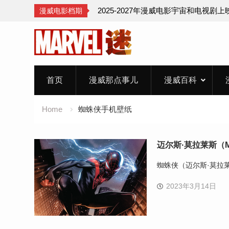
2025-2027年漫威电影宇宙和电视剧
漫威电影档期
Skip
to
content
首页
漫威那点事儿
漫威百科
Home
蜘蛛侠手机壁纸
迈尔斯·莫拉莱斯（Mil
蜘蛛侠（迈尔斯·莫拉
2023年3月14日