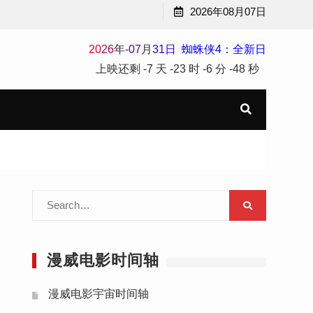
2026年08月07日
2
0
2
6
年
-
07
月
31
日
蜘蛛侠4：全新日
上映还剩
-7 天
-23 时
-6 分
-49 秒
Search
for:
漫威电影时间轴
漫威电影宇宙时间轴