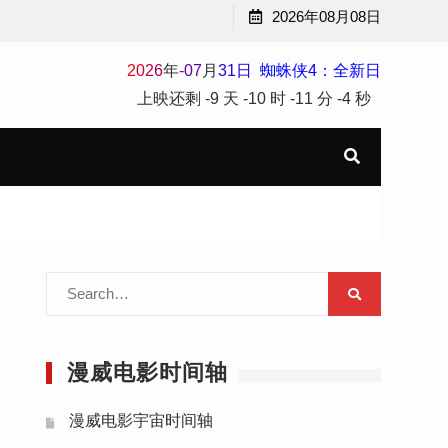
2026年08月08日
2
0
2
6
年
-
07
月
31
日
蜘蛛侠4：全新日
上映还剩
-9 天
-10 时
-11 分
-4 秒
Search
for:
漫威电影时间轴
漫威电影宇宙时间轴