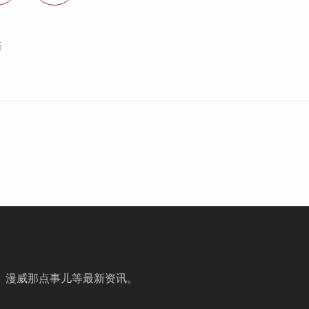
斯
、漫威那点事儿等最新资讯。