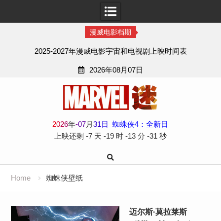
漫威电影档期
2025-2027年漫威电影宇宙和电视剧上映时间表
2026年08月07日
Skip
to
content
2
0
2
6
年
-
07
月
31
日
蜘蛛侠4：全新日
上映还剩
-7 天
-19 时
-13 分
-31 秒
Home
蜘蛛侠壁纸
迈尔斯·莫拉莱斯