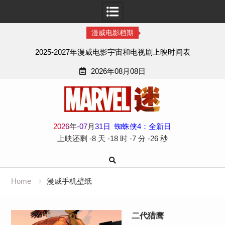
漫威电影档期
2025-2027年漫威电影宇宙和电视剧上映时间表
2026年08月08日
Skip
to
content
2
0
2
6
年
-
07
月
31
日
蜘蛛侠4：全新日
上映还剩
-8 天
-18 时
-7 分
-26 秒
Home
漫威手机壁纸
二代猎鹰