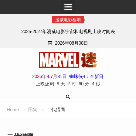
漫威电影档期
2025-2027年漫威电影宇宙和电视剧上映时间表
2026年08月08日
Skip
to
content
2
0
2
6
年
-
07
月
31
日
蜘蛛侠4：全新日
上映还剩
-9 天
-7 时
-60 分
-5 秒
Home
图集
二代猎鹰