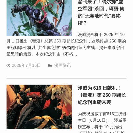
念刊来了！纳尔携“虚
空军团”杀回，玛丽·简
的“无毒液时代”要终
结？​
漫威漫画将于 2025 年 10
月 1 日推出《毒液》总第 250 期超长纪念刊，这场跨越 250 期的
里程碑事件将以 "共生体之神" 纳尔的回归为主线，揭开毒液宇宙
最黑暗的篇章。本次纪念刊由《不朽…
2025年7月15日
漫画资讯
漫威为 616 日献礼！
《毒液》第 250 期超长
纪念刊重磅来袭
为庆祝漫威宇宙616主线诞
生日（6月16日），漫威重
磅宣布，将于 10 月推出