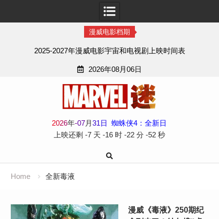
漫威电影档期
2025-2027年漫威电影宇宙和电视剧上映时间表
2026年08月06日
Skip
to
content
2
0
2
6
年
-
07
月
31
日
蜘蛛侠4：全新日
上映还剩
-7 天
-16 时
-22 分
-52 秒
Home
全新毒液
漫威《毒液》250期纪