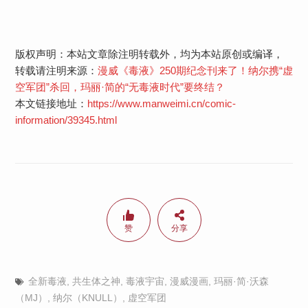
版权声明：本站文章除注明转载外，均为本站原创或编译，
转载请注明来源：
漫威《毒液》250期纪念刊来了！纳尔携“虚
空军团”杀回，玛丽·简的“无毒液时代”要终结？​
本文链接地址：
https://www.manweimi.cn/comic-
information/39345.html
赞
分享
全新毒液
,
共生体之神
,
毒液宇宙
,
漫威漫画
,
玛丽·简·沃森
（MJ）
,
纳尔（KNULL）
,
虚空军团