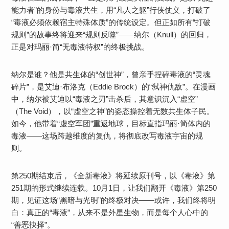
能力者”的身份与毒液共生，用“凡人之躯”行侠仗义，打破了
“毒液必须依赖宿主特殊体质”的传统设定。但正如所有“打破
规则”的故事终将迎来“规则反噬”——纳尔（Knull）的回归，
正是对玛丽·简“无毒液特权”的终极挑战。
纳尔是谁？他是共生体的“创世神”，曾亲手捏碎毒液的“灵魂
碎片”，是艾迪·布洛克（Eddie Brock）的“弑神仇敌”。在漫画
中，纳尔被艾迪以“毒液之刃”击杀后，其意识沉入“虚空”
（The Void），以“虚空之神”的姿态操控着无数共生体子民。
如今，他带着“虚空军团”重返地球，目标直指玛丽·简体内的
毒液——这场跨越维度的复仇，将彻底改写毒液宇宙的规
则。
第250期结束后，《全新毒液》将延续原刊号，以《毒液》第
251期的形式继续连载。10月1日，让我们翻开《毒液》第250
期，见证这场“黑暗与光明”的终极对决——或许，我们终将明
白：真正的“毒液”，从来不是外星生物，而是每个人心中的
“善恶抉择”。