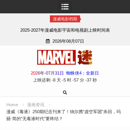
漫威电影档期
2025-2027年漫威电影宇宙和电视剧上映时间表
2026年08月07日
Skip
to
content
2
0
2
6
年
-
07
月
31
日
蜘蛛侠4：全新日
上映还剩
-8 天
-5 时
-57 分
-38 秒
Home
漫画资讯
漫威《毒液》250期纪念刊来了！纳尔携“虚空军团”杀回，玛
丽·简的“无毒液时代”要终结？​