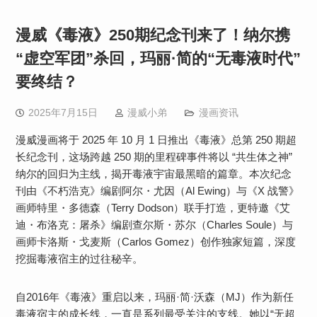
漫威《毒液》250期纪念刊来了！纳尔携
“虚空军团”杀回，玛丽·简的“无毒液时代”
要终结？​
2025年7月15日
漫威小弟
漫画资讯
漫威漫画将于 2025 年 10 月 1 日推出《毒液》总第 250 期超
长纪念刊，这场跨越 250 期的里程碑事件将以 “共生体之神”
纳尔的回归为主线，揭开毒液宇宙最黑暗的篇章。本次纪念
刊由《不朽浩克》编剧阿尔・尤因（Al Ewing）与《X 战警》
画师特里・多德森（Terry Dodson）联手打造，更特邀《艾
迪・布洛克：屠杀》编剧查尔斯・苏尔（Charles Soule）与
画师卡洛斯・戈麦斯（Carlos Gomez）创作独家短篇，深度
挖掘毒液宿主的过往秘辛。
自2016年《毒液》重启以来，玛丽·简·沃森（MJ）作为新任
毒液宿主的成长线，一直是系列最受关注的支线。她以“无超