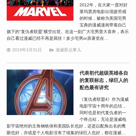
2012年，在大家一度对好
莱坞票房电影出现疲劳感
的时候，被称为美国宅男
宝典的漫威漫画带着自己
旗下的“复仇者联盟”横空出世。在这一刻广大宅男普大喜奔，表示
自己看过漫威已经不再是屌丝！多少宅男or原著党在…
2019年3月31日
漫威那点事儿
代表初代超级英雄各自
的复联标志，绿巨人的
配色最有讲究
《复仇者联盟4》作为漫威
电影宇宙十周年的总结，
同时也是初代复仇者的一
个终点站，无论是漫威电
影宇宙绝对的主角钢铁侠和美国队长也好，还是以配角出名的鹰
眼也好，亦或是个人电影没有了续集的绿巨人也好，都在漫威…