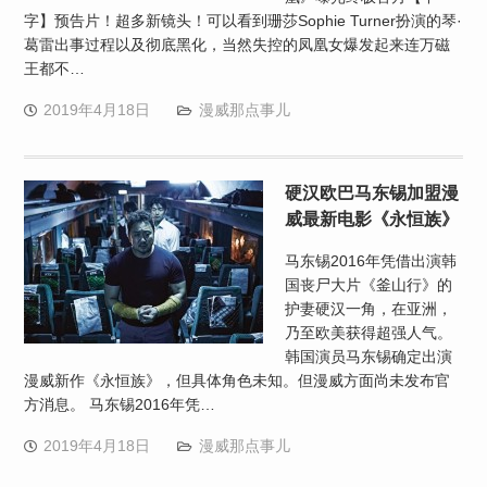
字】预告片！超多新镜头！可以看到珊莎Sophie Turner扮演的琴·
葛雷出事过程以及彻底黑化，当然失控的凤凰女爆发起来连万磁
王都不…
2019年4月18日
漫威那点事儿
硬汉欧巴马东锡加盟漫
威最新电影《永恒族》
马东锡2016年凭借出演韩
国丧尸大片《釜山行》的
护妻硬汉一角，在亚洲，
乃至欧美获得超强人气。
韩国演员马东锡确定出演
漫威新作《永恒族》，但具体角色未知。但漫威方面尚未发布官
方消息。 马东锡2016年凭…
2019年4月18日
漫威那点事儿