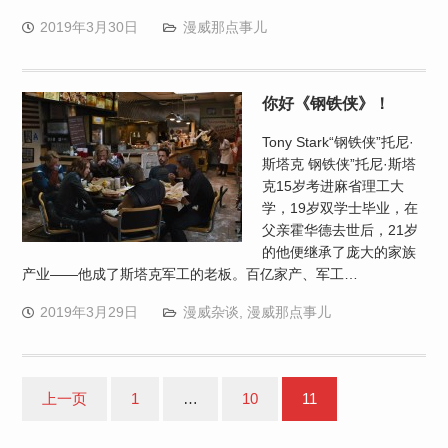
2019年3月30日
漫威那点事儿
你好《钢铁侠》！
Tony Stark“钢铁侠”托尼·
斯塔克 钢铁侠”托尼·斯塔
克15岁考进麻省理工大
学，19岁双学士毕业，在
父亲霍华德去世后，21岁
的他便继承了庞大的家族
产业——他成了斯塔克军工的老板。百亿家产、军工…
2019年3月29日
漫威杂谈
,
漫威那点事儿
文
上一页
1
…
10
11
章