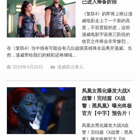
已进入筹备阶段
《复联4》的即将上映让漫
威电影走上了一个新的高
度，不容置疑的是，这部
漫威电影宇宙第三阶段的
收官之作将会非常惨烈，
在《复联4》当中很有可能会有几位超级英雄将永远离开漫威。当
然，漫威带给我们的精彩还将继续…
2019年4月20日
漫威那点事儿
凤凰女黑化爆发大战X
战警！完结篇《X战
警：黑凤凰》曝光终极
官方【中字】预告片！
凤凰女黑化爆发大战X战
警！完结篇《X战警：黑凤
凰》曝光终极官方【中