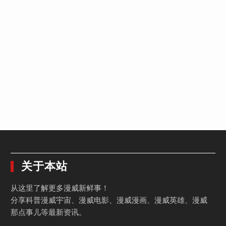
关于本站
从这里了解更多漫威新鲜事！
分享科普漫威宇宙、漫威电影、漫威漫画、漫威英雄、漫威
那点事儿等最新资讯。