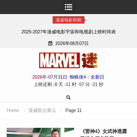
漫威电影档期
2025-2027年漫威电影宇宙和电视剧上映时间表
2026年08月07日
Skip
to
content
2
0
2
6
年
-
07
月
31
日
蜘蛛侠4：全新日
上映还剩
-8 天
-11 时
-57 分
-22 秒
Home
漫威那点事儿
Page 11
《雷神4》女武神透露