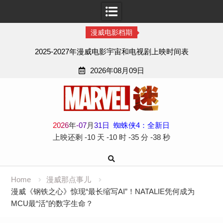
漫威电影档期
2025-2027年漫威电影宇宙和电视剧上映时间表
2026年08月09日
Skip
to
content
2
0
2
6
年
-
07
月
31
日
蜘蛛侠4：全新日
上映还剩
-10 天
-10 时
-35 分
-39 秒
Home
漫威那点事儿
漫威《钢铁之心》惊现“最长缩写AI”！NATALIE凭何成为
MCU最“活”的数字生命？​