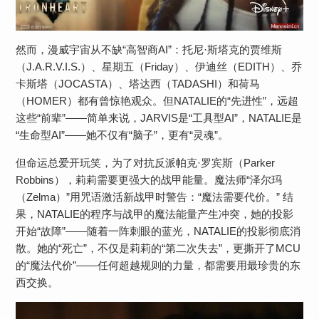
然而，漫威宇宙从不缺“高智商AI”：托尼·斯塔克的贾维斯
（J.A.R.V.I.S.）、星期五（Friday）、伊迪丝（EDITH）、乔
卡斯塔（JOCASTA）、塔达西（TADASHI）和荷马
（HOMER）都有曾惊艳观众。但NATALIE的“先进性”，远超
这些“前辈”——简单来说，JARVIS是“工具型AI”，NATALIE是
“生命型AI”——她不仅有“脑子”，更有“灵魂”。
但命运总爱开玩笑，为了对抗反派帕克·罗宾斯（Parker
Robbins），莉莉需要更强大的战甲能量。魔法师“泽尔玛
（Zelma）”用咒语激活新战甲时警告：“魔法需要代价。” 结
果，NATALIE的程序与战甲的魔法能量产生冲突，她的投影
开始“故障”——随着一阵刺眼的蓝光，NATALIE的投影彻底消
散。她的“死亡”，不仅是莉莉的“第二次失去”，更撕开了MCU
的“魔法代价”——​​任何超越规则的力量，都需要用最珍贵的东
西交换​​。