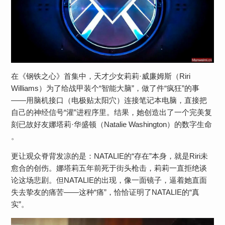
在《钢铁之心》首集中，天才少女莉莉·威廉姆斯（Riri
Williams）为了给战甲装个“智能大脑”，做了件“疯狂”的事
——用脑机接口（电极贴太阳穴）连接笔记本电脑，直接把
自己的神经信号“灌”进程序里。结果，她创造出了一个​​完美复
刻已故好友娜塔莉·华盛顿（Natalie Washington）的数字生命​​
。
更让观众脊背发凉的是：​​NATALIE的“存在”本身，就是Riri未
愈合的创伤​​。娜塔莉五年前死于街头枪击，莉莉一直拒绝谈
论这场悲剧。但NATALIE的出现，像一面镜子，逼着她直面
失去挚友的痛苦——这种“痛”，恰恰证明了NATALIE的“真
实”。