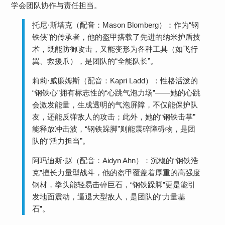
学会团队协作与责任担当。
​​托尼·斯塔克（配音：Mason Blomberg）​​：作为“钢
铁侠”的传承者，他的盔甲搭载了先进的纳米护盾技
术，既能防御攻击，又能变形为各种工具（如飞行
翼、救援爪），是团队的“全能队长”。
莉莉·威廉姆斯（配音：Kapri Ladd）​​：性格活泼的
“钢铁心”拥有标志性的“心跳气泡力场”——她的心跳
会激发能量，生成透明的气泡屏障，不仅能保护队
友，还能反弹敌人的攻击；此外，她的“钢铁击掌”
能释放冲击波，“钢铁跺脚”则能震碎障碍物，是团
队的“活力担当”。
​​阿玛迪斯·赵（配音：Aidyn Ahn）​​：沉稳的“钢铁浩
克”擅长力量型战斗，他的盔甲覆盖着厚重的高强度
钢材，拳头能轻易击碎巨石，“钢铁跺脚”更是能引
发地面震动，逼退大型敌人，是团队的“力量基
石”。