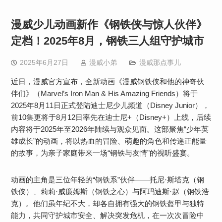
漫威少儿动画新作《钢铁侠与惊人伙伴》
定档！2025年8月，钢铁三人组守护城市
2025年6月27日
漫威小弟
漫威那点事儿
近日，漫威官方宣布，全新动画《漫威钢铁侠和他的神奇伙
伴们》（Marvel’s Iron Man & His Amazing Friends）将于​​
2025年8月11日​​正式登陆迪士尼少儿频道（Disney Junior），
前10集更将于​​8月12日​​率先在迪士尼+（Disney+）上线，后续
内容将于2025年至2026年陆续与观众见面。这部聚焦“少年英
雄成长”的动画，将以热血的冒险、萌趣的角色和传递正能量
的故事，为亲子家庭带来一场“钢铁与友情”的视听盛宴。
​​动画的主角是三位年轻的“钢铁系”伙伴——​​托尼·斯塔克（钢
铁侠）​​、莉莉·威廉姆斯（钢铁之心）​​与​​阿玛迪斯·赵（钢铁浩
克）​​。他们虽年纪不大，却各自拥有强大的钢铁盔甲与独特
能力，共同守护城市安全、解决突发危机，在一次次冒险中