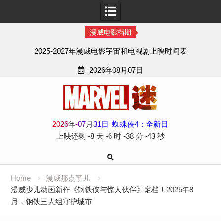
漫威电影档期
2025-2027年漫威电影宇宙和电视剧上映时间表
2026年08月07日
Skip
to
content
2
0
2
6
年
-
07
月
31
日
蜘蛛侠4：全新日
上映还剩
-8 天
-6 时
-38 分
-44 秒
Home
漫威那点事儿
漫威少儿动画新作《钢铁侠与惊人伙伴》定档！2025年8
月，钢铁三人组守护城市