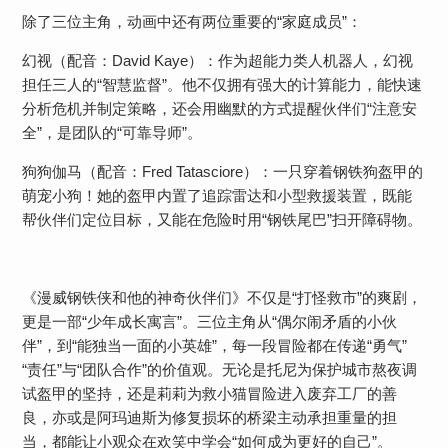
除了三位主角，动画中还有两位重要的“家庭成员”：
​​幻视（配音：David Kaye）​​：作为超能力类人机器人，幻视
担任三人的“智慧监督”。他不仅拥有强大的计算能力，能快速
分析危机并制定策略，还会用幽默的方式提醒伙伴们“注意安
全”，是团队的“可靠导师”。
​​狗狗伽马（配音：Fred Tatasciore）​​：一只穿着钢铁狗盔甲的
萌宠小狗！她的盔甲内置了追踪雷达和小型救援装置，既能
帮伙伴们定位目标，又能在危险时用“钢铁尾巴”扫开障碍物。​​
《漫威钢铁侠和他的神奇伙伴们》不仅是“打怪救市”的爽剧，
更是一部“少年成长寓言”。三位主角从“偶尔闹矛盾的小伙
伴”，到“能独当一面的小英雄”，每一段冒险都在传递“勇气”
“责任”与“团队合作”的价值观。无论是托尼为保护城市熬夜调
试盔甲的坚持，还是莉莉为救小猫冒险进入废弃工厂的善
良，亦或是阿玛迪斯为修复损坏的桥梁主动承担重量的担
当，都能让小观众在欢笑中学会“如何成为更好的自己”。