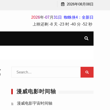
2026年08月08日
2
0
2
6
年
-
07
月
31
日
蜘蛛侠4：全新日
上映还剩
-8 天
-23 时
-40 分
-54 秒
Search
第
for:
漫威电影时间轴
漫威电影宇宙时间轴