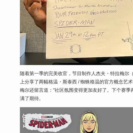
随着第一季的完美收官，节目制作人杰夫・特拉梅尔（Jef
上分享了两幅格温・斯泰西 / 蜘蛛格温的官方概念
梅尔还留言道：“社区氛围变得更加友好了。下个赛季
满了期待。