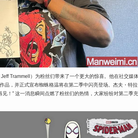
f Trammell）为粉丝们带来了一个更大的惊喜。他在社交媒
艺术作品，并正式宣布蜘蛛格温将在第二季中闪亮登场。杰夫・特拉
再见！” 这一消息瞬间点燃了粉丝们的热情，大家纷纷对第二季