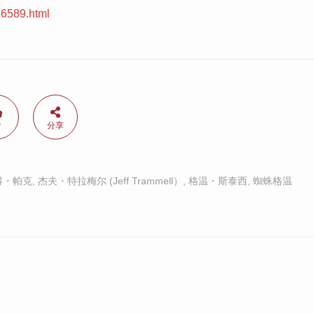
36589.html
赞
分享
得・帕克
,
杰夫・特拉梅尔 (Jeff Trammell）
,
格温・斯泰西
,
蜘蛛格温