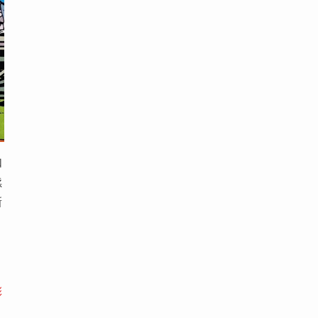
如
续
新
彩