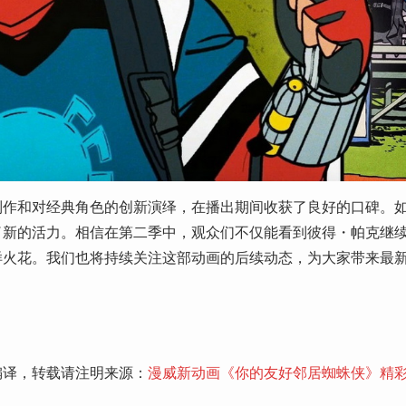
制作和对经典角色的创新演绎，在播出期间收获了良好的口碑。
了新的活力。相信在第二季中，观众们不仅能看到彼得・帕克继
样火花。我们也将持续关注这部动画的后续动态，为大家带来最
编译，转载请注明来源：
漫威新动画《你的友好邻居蜘蛛侠》精