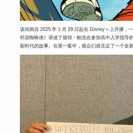
该动画自 2025 年 1 月 29 日起在 Disney
邻居蜘蛛侠》讲述了彼得・帕克在参加高中入学指导
新时代的故事。在第一集中，观众们就见证了一个全