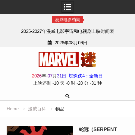
漫威电影档期
2025-2027年漫威电影宇宙和电视剧上映时间表
2026年08月09日
Skip
to
content
2
0
2
6
年
-
07
月
31
日
蜘蛛侠4：全新日
上映还剩
-10 天
-8 时
-20 分
-31 秒
Home
漫威百科
物品
蛇冠（SERPENT