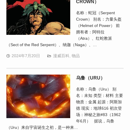
CROWN）
名称：蛇冠（Serpent
Crown） 别名：力量头盔
（Helmet of Power） 前
拥有者：阿特拉
（Atra）、红蛇教派
（Sect of the Red Serpent）、纳迦（Naga）、…
2024年7月20日
漫威百科
,
物品
乌鲁（URU）
名称：乌鲁（Uru） 别
名：未知 类型：材料 主要
物质：金属 起源：阿斯加
德 现实：地球616 初次登
场：神秘之旅#83（1962
年6月） 据说，乌鲁
（Uru）来自宇宙诞生之初，是一种来…