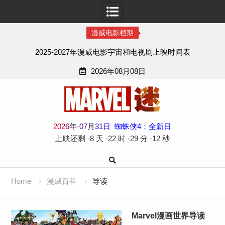
漫威电影档期
2025-2027年漫威电影宇宙和电视剧上映时间表
2026年08月08日
Skip
to
content
2
0
2
6
年
-
07
月
31
日
蜘蛛侠4：全新日
上映还剩
-8 天
-22 时
-29 分
-13 秒
Home
漫威百科
导读
Marvel漫画世界导读