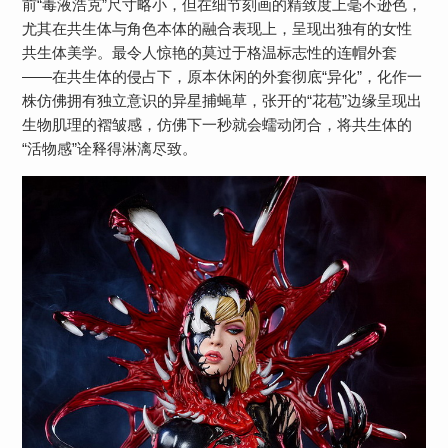
前“毒液浩克”尺寸略小，但在细节刻画的精致度上毫不逊色，
尤其在共生体与角色本体的融合表现上，呈现出独有的女性
共生体美学。最令人惊艳的莫过于格温标志性的连帽外套
——在共生体的侵占下，原本休闲的外套彻底“异化”，化作一
株仿佛拥有独立意识的异星捕蝇草，张开的“花苞”边缘呈现出
生物肌理的褶皱感，仿佛下一秒就会蠕动闭合，将共生体的
“活物感”诠释得淋漓尽致。