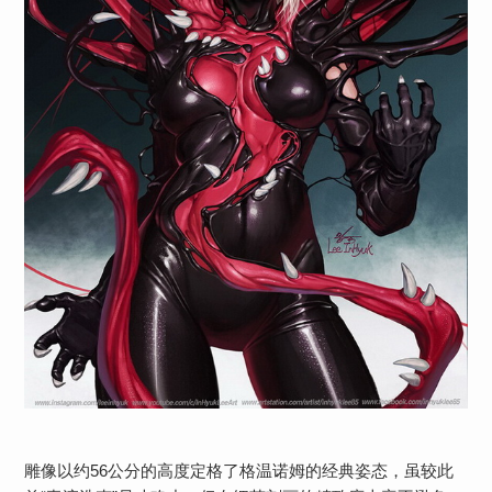
雕像以约56公分的高度定格了格温诺姆的经典姿态，虽较此