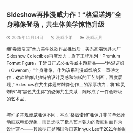
Sideshow再推漫威力作！“格温诺姆”全
身雕像登场，共生体美学惊艳升级
2025年11月14日
漫威小弟
漫威玩具
继“毒液浩克”暴力美学这款作品推出后，美系高端玩具大厂
Sideshow Collectibles再度发力，旗下王牌系列「Premium
Format Figure」于近日正式公布漫威主题新品——“格温诺姆
（Gwenom）”全身雕像。作为该系列漫威线的又一重磅之
作，这款雕像以独特的设计灵感和细腻的工艺刻画，再度展
现了Sideshow在共生体题材雕像创作上的深厚功力，将“幽灵
蜘蛛”与“黑色共生体”的恐怖共生关系，雕琢成了一件会呼吸
的艺术品。
与许多常规漫威雕像不同，本次“格温诺姆”雕像并非简单还原
动画或电影形象，而是选取了极具艺术张力的漫画封面作为
设计蓝本——其原型正是韩国漫画家Inhyuk Lee于2021年绘制