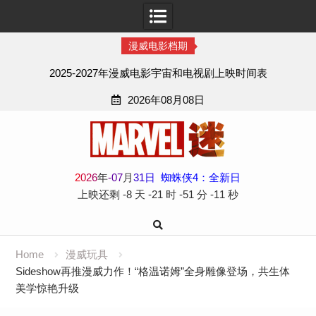
漫威电影档期
2025-2027年漫威电影宇宙和电视剧上映时间表
2026年08月08日
Skip
to
content
2
0
2
6
年
-
07
月
31
日
蜘蛛侠4：全新日
上映还剩
-8 天
-21 时
-51 分
-12 秒
Home
漫威玩具
Sideshow再推漫威力作！“格温诺姆”全身雕像登场，共生体
美学惊艳升级