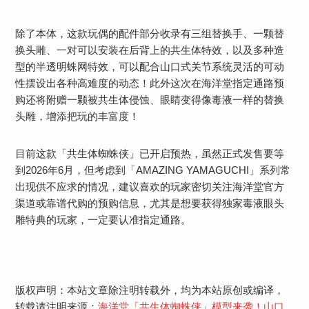
除了本体，这款玩偶的配件部分收录有三组替换手、一颗替
换头雕、一对可以安装在后背上的共生体特效，以及多种造
型的半透明蛛网特效，可以配合山口式关节系统灵活的可动
性摆设出各种高难度的动态！此外这次在海洋堂指定通路预
购还将附赠一颗被共生体侵蚀、眼睛变得像毒液一样的替换
头雕，增添把玩的丰富度！
目前这款「共生体蜘蛛侠」已开启预热，虽然正式发售要等
到2026年6月，但考虑到「AMAZING YAMAGUCHI」系列常
出现供不应求的情况，建议喜欢的玩家密切关注海洋堂官方
渠道或靠谱代购的预购信息，尤其是想要获得独家毒液眼头
雕特典的玩家，一定要认准指定通路。
版权声明：本站文章除注明转载外，均为本站原创或编译，
转载请注明来源：
海洋堂「共生体蜘蛛侠」模型来袭！山口