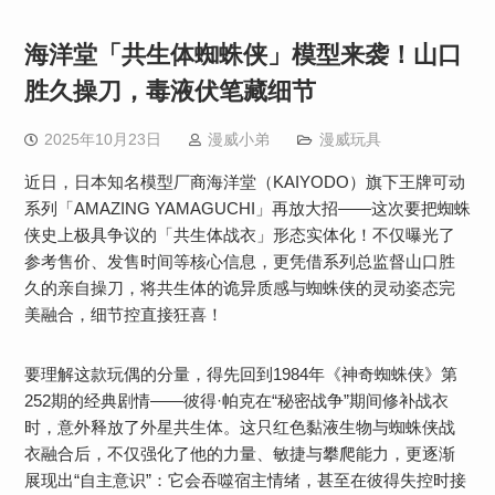
海洋堂「共生体蜘蛛侠」模型来袭！山口
胜久操刀，毒液伏笔藏细节
2025年10月23日
漫威小弟
漫威玩具
近日，日本知名模型厂商海洋堂（KAIYODO）旗下王牌可动
系列「AMAZING YAMAGUCHI」再放大招——这次要把蜘蛛
侠史上极具争议的「共生体战衣」形态实体化！不仅曝光了
参考售价、发售时间等核心信息，更凭借系列总监督山口胜
久的亲自操刀，将共生体的诡异质感与蜘蛛侠的灵动姿态完
美融合，细节控直接狂喜！
要理解这款玩偶的分量，得先回到1984年《神奇蜘蛛侠》第
252期的经典剧情——彼得·帕克在“秘密战争”期间修补战衣
时，意外释放了外星共生体。这只红色黏液生物与蜘蛛侠战
衣融合后，不仅强化了他的力量、敏捷与攀爬能力，更逐渐
展现出“自主意识”：它会吞噬宿主情绪，甚至在彼得失控时接