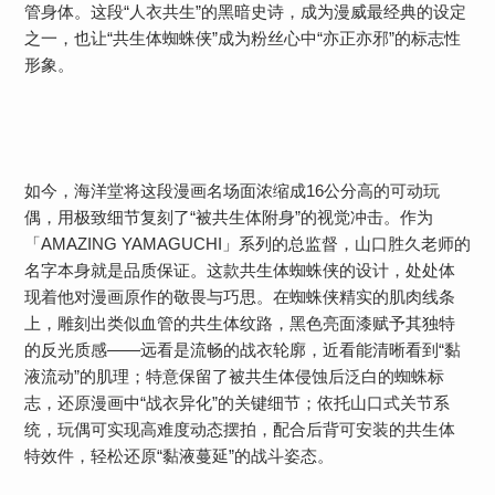
管身体。这段“人衣共生”的黑暗史诗，成为漫威最经典的设定
之一，也让“共生体蜘蛛侠”成为粉丝心中“亦正亦邪”的标志性
形象。
如今，海洋堂将这段漫画名场面浓缩成16公分高的可动玩
偶，用极致细节复刻了“被共生体附身”的视觉冲击。作为
「AMAZING YAMAGUCHI」系列的总监督，山口胜久老师的
名字本身就是品质保证。这款共生体蜘蛛侠的设计，处处体
现着他对漫画原作的敬畏与巧思。在蜘蛛侠精实的肌肉线条
上，雕刻出类似血管的共生体纹路，黑色亮面漆赋予其独特
的反光质感——远看是流畅的战衣轮廓，近看能清晰看到“黏
液流动”的肌理；特意保留了被共生体侵蚀后泛白的蜘蛛标
志，还原漫画中“战衣异化”的关键细节；依托山口式关节系
统，玩偶可实现高难度动态摆拍，配合后背可安装的共生体
特效件，轻松还原“黏液蔓延”的战斗姿态。