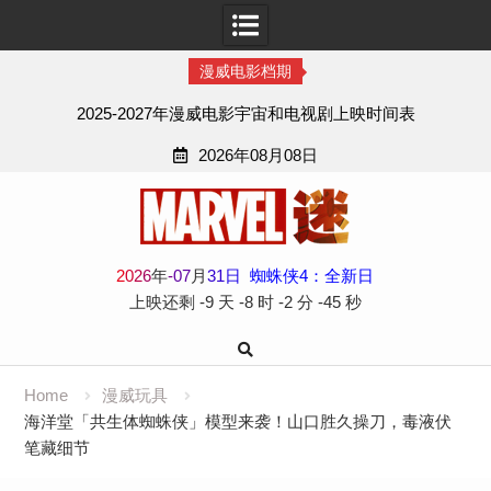
漫威电影档期
2025-2027年漫威电影宇宙和电视剧上映时间表
2026年08月08日
Skip
to
content
2
0
2
6
年
-
07
月
31
日
蜘蛛侠4：全新日
上映还剩
-9 天
-8 时
-2 分
-45 秒
Home
漫威玩具
海洋堂「共生体蜘蛛侠」模型来袭！山口胜久操刀，毒液伏
笔藏细节