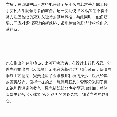
亡后，在遗嘱中出人意料地任命了多年来的老对手万磁王接
手变种人学院领导者的重任。这一变动使得 X 战警们不得不
努力适应曾经的死对头独特的领导风格，与此同时，他们还
要共同应对逐渐逼近的新威胁，紧张刺激的剧情让粉丝们充
满期待。
此次推出的金刚狼 1/6 比例可动玩偶，在设计上颇具巧思。它
以先前推出的《X 战警》金刚狼为基础进行精心改造，玩偶的
雕刻工艺精湛，完美还原了金刚狼那壮硕的身形，以及经典
的蓝黄战衣。值得一提的是，玩偶肩膀及手套部分采用了更
加饱和且深邃的蓝色，黑色描线部分也变得更加纤细，整体
造型更贴合《X 战警 ’97》动画的线条风格，细节之处尽显用
心。