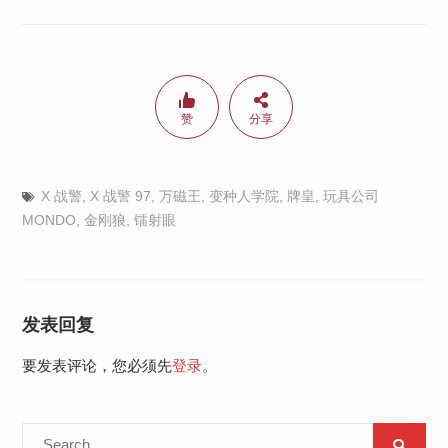
赞
分享
X 战警
,
X 战警 97
,
万磁王
,
变种人学院
,
牌皇
,
玩具公司
MONDO
,
金刚狼
,
镭射眼
发表回复
要发表评论，您必须先
登录
。
Search