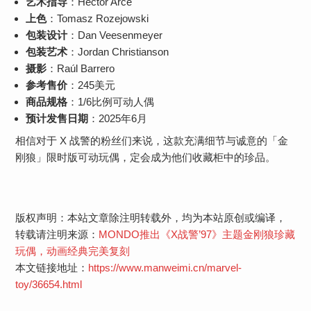
艺术指导
：Hector Arce
上色
：Tomasz Rozejowski
包装设计
：Dan Veesenmeyer
包装艺术
：Jordan Christianson
摄影
：Raúl Barrero
参考售价
：245美元
商品规格
：1/6比例可动人偶
预计发售日期
：2025年6月
相信对于 X 战警的粉丝们来说，这款充满细节与诚意的「金
刚狼」限时版可动玩偶，定会成为他们收藏柜中的珍品。
版权声明：本站文章除注明转载外，均为本站原创或编译，
转载请注明来源：
MONDO推出《X战警’97》主题金刚狼珍藏
玩偶，动画经典完美复刻
本文链接地址：
https://www.manweimi.cn/marvel-
toy/36654.html