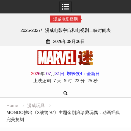
漫威电影档期
2025-2027年漫威电影宇宙和电视剧上映时间表
2026年08月06日
Skip
to
content
2
0
2
6
年
-
07
月
31
日
蜘蛛侠4：全新日
上映还剩
-7 天
-9 时
-23 分
-26 秒
Home
漫威玩具
MONDO推出《X战警’97》主题金刚狼珍藏玩偶，动画经典
完美复刻