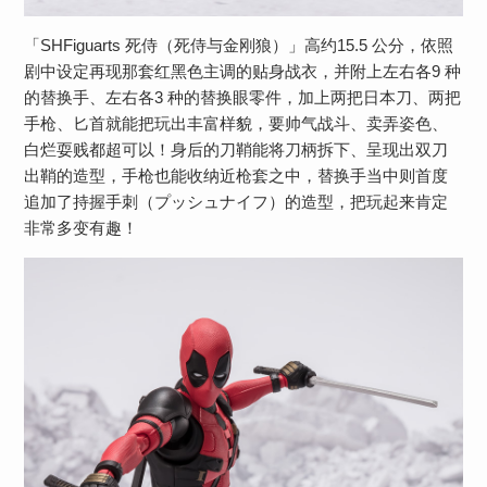
「SHFiguarts 死侍（死侍与金刚狼）」高约15.5 公分，依照
剧中设定再现那套红黑色主调的贴身战衣，并附上左右各9 种
的替换手、左右各3 种的替换眼零件，加上两把日本刀、两把
手枪、匕首就能把玩出丰富样貌，要帅气战斗、卖弄姿色、
白烂耍贱都超可以！身后的刀鞘能将刀柄拆下、呈现出双刀
出鞘的造型，手枪也能收纳近枪套之中，替换手当中则首度
追加了持握手刺（プッシュナイフ）的造型，把玩起来肯定
非常多变有趣！