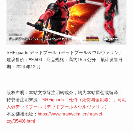
SHFiguarts デッドプール（デッドプール＆ウルヴァリン）
建议售价：¥9,500，商品规格：高约15.5 公分，预计发售日
期：2024 年12 月
版权声明：本站文章除注明转载外，均为本站原创或编译，
转载请注明来源：
SHFiguarts「死侍（死侍与金刚狼）」可动
人偶デッドプール（デッドプール＆ウルヴァリン）
本文链接地址：
https://www.manweimi.cn/marvel-
toy/35466.html