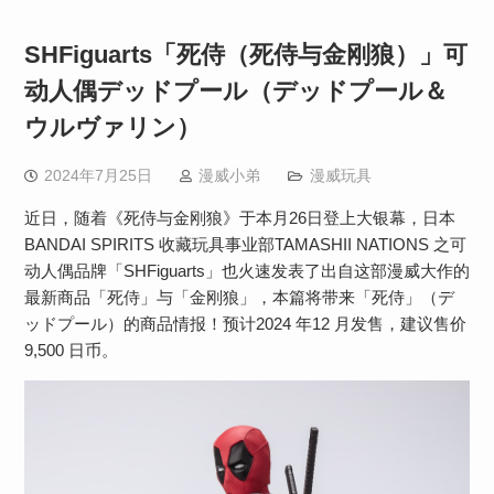
SHFiguarts「死侍（死侍与金刚狼）」可
动人偶デッドプール（デッドプール＆
ウルヴァリン）
2024年7月25日
漫威小弟
漫威玩具
近日，随着《死侍与金刚狼》于本月26日登上大银幕，日本
BANDAI SPIRITS 收藏玩具事业部TAMASHII NATIONS 之可
动人偶品牌「SHFiguarts」也火速发表了出自这部漫威大作的
最新商品「死侍」与「金刚狼」，本篇将带来「死侍」（デ
ッドプール）的商品情报！预计2024 年12 月发售，建议售价
9,500 日币。