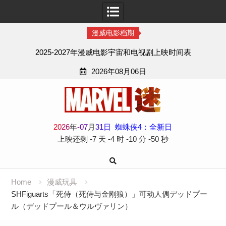
漫威电影档期
2025-2027年漫威电影宇宙和电视剧上映时间表
2026年08月06日
Skip
to
content
2
0
2
6
年
-
07
月
31
日
蜘蛛侠4：全新日
上映还剩
-7 天
-4 时
-10 分
-52 秒
Home
漫威玩具
SHFiguarts「死侍（死侍与金刚狼）」可动人偶デッドプー
ル（デッドプール＆ウルヴァリン）