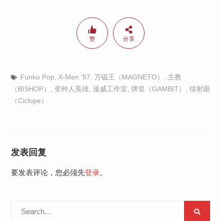
赞
分享
Funko Pop
,
X-Men '97
,
万磁王（MAGNETO）
,
主教
（BISHOP）
,
变种人英雄
,
漫威工作室
,
牌皇（GAMBIT）
,
镭射眼
（Ciclope）
发表回复
要发表评论，您必须先
登录
。
Search
for: