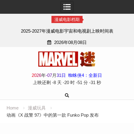
漫威电影档期
2025-2027年漫威电影宇宙和电视剧上映时间表
2026年08月08日
Skip
to
content
2
0
2
6
年
-
07
月
31
日
蜘蛛侠4：全新日
上映还剩
-8 天
-20 时
-51 分
-32 秒
Home
漫威玩具
动画《X 战警 97》中的第一款 Funko Pop 发布