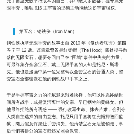
元宇宙里无数平行版本的自己，其中绝大多数都手握专属无
限手套，唯独 616 主宇宙的里德主动拒绝这份宇宙强权。
第五名：钢铁侠（Iron Man）
钢铁侠执掌无限手套的故事出自 2010 年《复仇者联盟》第四
卷 7 至 12 话。该篇章背景是红兜帽（The Hood）四处搜寻散
落的无限宝石，想要夺回自己在 “围城” 事件中失去的力量，
可最终集齐全套宝石、戴上无限手套的人却是托尼・斯塔
克。他也是漫画中第一位完整驾驭全套宝石的普通人类，整
套宝石全部镶嵌在他的钢铁战甲手掌之上。
于是手握宇宙之力的托尼迎来艰难抉择，他可以许愿终结世
间所有战争，或是复活离世的父亲、早已牺牲的黄蜂女。但
他最终拒绝所有诱惑 —— 强行改写生命、抹去苦难，会剥夺
人类自主选择的自由意志。托尼只用手套将红兜帽押送回监
狱，随后假意许愿让手套消失。他清楚宝石无法被销毁，事
后悄悄将拆分的宝石归还光照会保管。