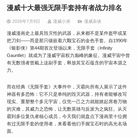
漫威十大最强无限手套持有者战力排名
2026年7月9日
漫威小弟
漫威杂谈
漫威漫画史上最具毁灭性的武器，从来都不是某件盔甲或某
把刀剑——而是那只镶嵌着六颗宝石的金色手套。自1990年
《银影侠》第44期首次登场以来，无限手套（Infinity
Gauntlet）就成为了漫威宇宙权力巅峰的象征。漫威宇宙中曾
有无数强者曾戴上这副手套，释放其宝石蕴含的宇宙本源之
力。
而在经典《无限手套》大事件中，灭霸向所有人展示了这件
神器有多恐怖：它不只是单纯的毁灭武器，持有者能够改写
现实、重塑整个多元宇宙，仅凭一己之力就能掀起席卷万物
的灾难，其威力之恐怖，让无数英雄与反派为之疯狂。从灭
霸到多位复仇者核心成员，今天我们就盘点下漫画里十位拥
有过无限手套的使用者，来看看他们手握宝石时的高光名场
面。