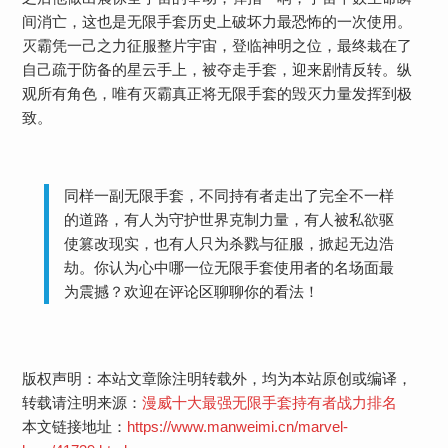
间消亡，这也是无限手套历史上破坏力最恐怖的一次使用。
灭霸凭一己之力征服整片宇宙，登临神明之位，最终栽在了
自己疏于防备的星云手上，被夺走手套，迎来剧情反转。纵
观所有角色，唯有灭霸真正将无限手套的毁灭力量发挥到极
致。
同样一副无限手套，不同持有者走出了完全不一样
的道路，有人为守护世界克制力量，有人被私欲驱
使篡改现实，也有人只为杀戮与征服，掀起无边浩
劫。你认为心中哪一位无限手套使用者的名场面最
为震撼？欢迎在评论区聊聊你的看法！
版权声明：本站文章除注明转载外，均为本站原创或编译，
转载请注明来源：
漫威十大最强无限手套持有者战力排名
本文链接地址：
https://www.manweimi.cn/marvel-