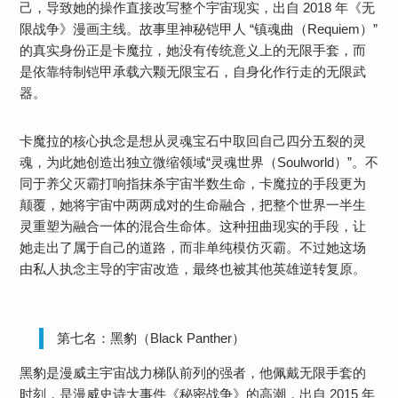
己，导致她的操作直接改写整个宇宙现实，出自 2018 年《无
限战争》漫画主线。故事里神秘铠甲人 “镇魂曲（Requiem）”
的真实身份正是卡魔拉，她没有传统意义上的无限手套，而
是依靠特制铠甲承载六颗无限宝石，自身化作行走的无限武
器。
卡魔拉的核心执念是想从灵魂宝石中取回自己四分五裂的灵
魂，为此她创造出独立微缩领域“灵魂世界（Soulworld）”。不
同于养父灭霸打响指抹杀宇宙半数生命，卡魔拉的手段更为
颠覆，她将宇宙中两两成对的生命融合，把整个世界一半生
灵重塑为融合一体的混合生命体。这种扭曲现实的手段，让
她走出了属于自己的道路，而非单纯模仿灭霸。不过她这场
由私人执念主导的宇宙改造，最终也被其他英雄逆转复原。
第七名：黑豹（Black Panther）
黑豹是漫威主宇宙战力梯队前列的强者，他佩戴无限手套的
时刻，是漫威史诗大事件《秘密战争》的高潮，出自 2015 年