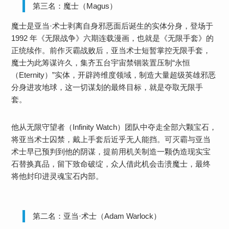
第三名：魔士（Magus）
魔士是亚当·术士剥离自身邪恶面后诞生的实体分身，登场于
1992 年《无限战争》六期连载漫画，也就是《无限手套》的
正统续作。前作灭霸战败后，亚当术士短暂掌控无限手套，
魔士为此筹谋许久，集齐五台宇宙禁锢装置压制“永恒
（Eternity）”实体，开辟跨维度领域，制造大量超级英雄邪恶
分身进攻地球，这一切谋划的最终目标，就是夺取无限手
套。
他从无限守望者（Infinity Watch）团队中夺走全部六颗宝石，
将亚当术士囚禁，戴上手套后近乎无人能挡。可灭霸与亚当
术士早已预判到他的阴谋，提前用机关制造一颗伪造现实宝
石替换真品，留下致命破绽，众人借此机会击溃魔士，最终
将他封印进灵魂宝石内部。
第二名：亚当·术士（Adam Warlock）