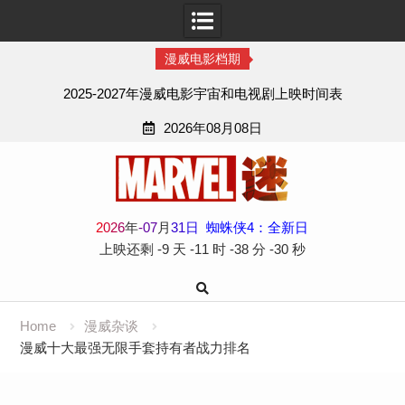
漫威电影档期
2025-2027年漫威电影宇宙和电视剧上映时间表
2026年08月08日
Skip
to
content
2
0
2
6
年
-
07
月
31
日
蜘蛛侠4：全新日
上映还剩
-9 天
-11 时
-38 分
-31 秒
Home
漫威杂谈
漫威十大最强无限手套持有者战力排名