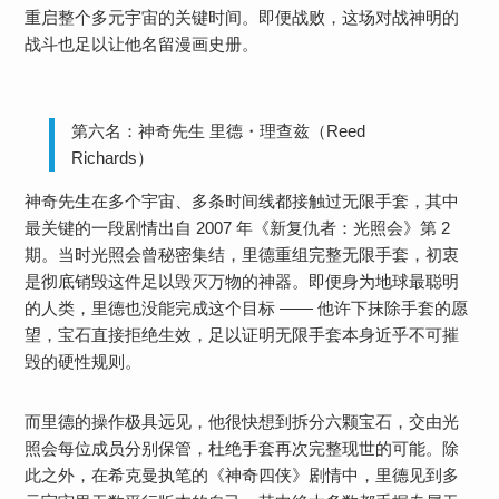
重启整个多元宇宙的关键时间。即便战败，这场对战神明的
战斗也足以让他名留漫画史册。
第六名：神奇先生 里德・理查兹（Reed
Richards）
神奇先生在多个宇宙、多条时间线都接触过无限手套，其中
最关键的一段剧情出自 2007 年《新复仇者：光照会》第 2
期。当时光照会曾秘密集结，里德重组完整无限手套，初衷
是彻底销毁这件足以毁灭万物的神器。即便身为地球最聪明
的人类，里德也没能完成这个目标 —— 他许下抹除手套的愿
望，宝石直接拒绝生效，足以证明无限手套本身近乎不可摧
毁的硬性规则。
而里德的操作极具远见，他很快想到拆分六颗宝石，交由光
照会每位成员分别保管，杜绝手套再次完整现世的可能。除
此之外，在希克曼执笔的《神奇四侠》剧情中，里德见到多