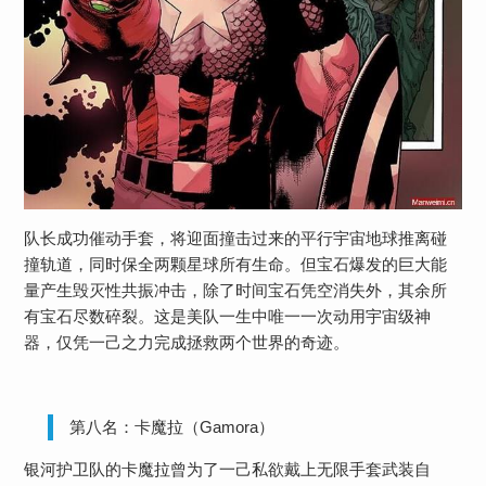
队长成功催动手套，将迎面撞击过来的平行宇宙地球推离碰
撞轨道，同时保全两颗星球所有生命。但宝石爆发的巨大能
量产生毁灭性共振冲击，除了时间宝石凭空消失外，其余所
有宝石尽数碎裂。这是美队一生中唯一一次动用宇宙级神
器，仅凭一己之力完成拯救两个世界的奇迹。
第八名：卡魔拉（Gamora）
银河护卫队的卡魔拉曾为了一己私欲戴上无限手套武装自