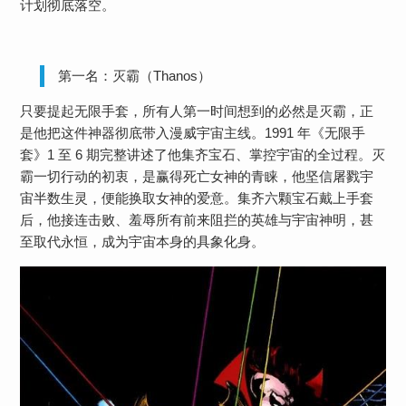
计划彻底落空。
第一名：灭霸（Thanos）
只要提起无限手套，所有人第一时间想到的必然是灭霸，正
是他把这件神器彻底带入漫威宇宙主线。1991 年《无限手
套》1 至 6 期完整讲述了他集齐宝石、掌控宇宙的全过程。灭
霸一切行动的初衷，是赢得死亡女神的青睐，他坚信屠戮宇
宙半数生灵，便能换取女神的爱意。集齐六颗宝石戴上手套
后，他接连击败、羞辱所有前来阻拦的英雄与宇宙神明，甚
至取代永恒，成为宇宙本身的具象化身。