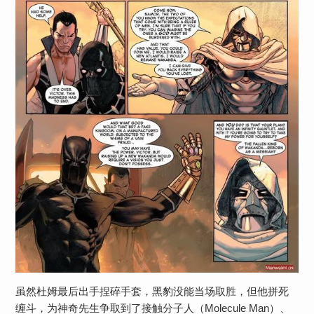
虽然杜姆最后出手捏碎手套，黑豹没能当场取胜，但他拼死
缠斗，为神奇先生争取到了接触分子人（Molecule Man）、