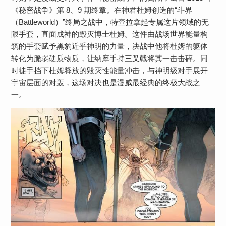
《秘密战争》第 8、9 期终章。在神君杜姆创造的“斗界
（Battleworld）”终局之战中，特查拉拿起专属这片领域的无
限手套，直面成神的毁灭博士杜姆。这件由战场世界能量构
筑的手套赋予黑豹近乎神明的力量，决战中他将杜姆的躯体
转化为脆弱硬质物质，让纳摩手持三叉戟将其一击击碎。同
时徒手挡下杜姆释放的毁灭性能量冲击，与神明级对手展开
宇宙层面的对轰，这场对决也是漫威最经典的终极大战之
一。