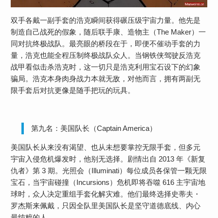
双手各戴一副手套的浩克瞬间获得碾压级宇宙力量。他先是
制造自己战死的假象，随后联手康、造物主（The Maker）一
同对抗终极战队。最亮眼的桥段在于，即便不催动手套的力
量，浩克也能全程压制终极战队众人。当钢铁侠驾驶反浩克
战甲看似击杀浩克时，这一切只是浩克利用宝石设下的幻象
骗局。浩克本身肉身战力本就无敌，对他而言，拥有两副无
限手套后对抗更像是随手把玩的玩具。
第九名：美国队长（Captain America）
美国队长从来没有渴望、也从未想要掌控无限手套，但多元
宇宙入侵危机爆发时，他别无选择。剧情出自 2013 年《新复
仇者》第 3 期。光照会（Illuminati）每位成员各保管一颗无限
宝石，当宇宙碰撞（Incursions）危机即将吞噬 616 主宇宙地
球时，众人决定重组手套化解灾难。他们最终选择史蒂夫・
罗杰斯来佩戴，只因全队里美国队长是坚守道德底线、内心
最纯粹的人。