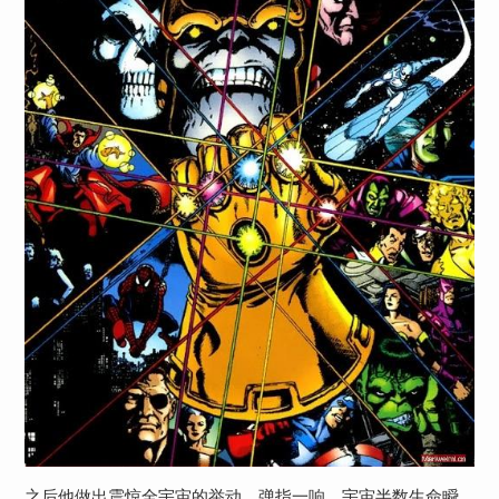
之后他做出震惊全宇宙的举动，弹指一响，宇宙半数生命瞬