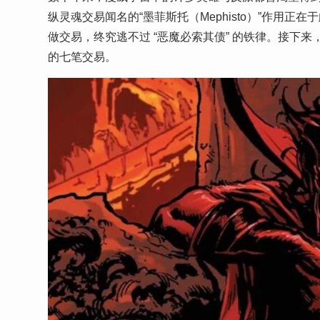
纵灵魂交易闻名的“墨菲斯托（Mephisto）”作用
做交易，终究逃不过 “恶魔必索其债” 的铁律。接下来
的七笔交易。