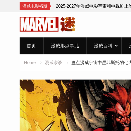
2025-2027年漫威电影宇宙和电视剧
漫威电影档期
Skip
to
content
首页
漫威那点事儿
漫威百科
Home
漫威杂谈
盘点漫威宇宙中墨菲斯托的七