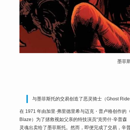
墨菲斯
与墨菲斯托的交易创造了恶灵骑士（Ghost Ride
在 1971 年由加里·弗里德里希与迈克・普卢格创作的《
Blaze）为了拯救视如父亲的特技演员“克劳什·辛普森（
灵魂出卖给了墨菲斯托。然而，即便完成了交易，辛