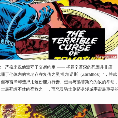
，严格来说他遵守了交易约定 —— 毕竟辛普森的死因并非癌
他体内的古老存在复仇之灵“扎坦诺斯（Zarathos）”，并赋
。但布雷泽却选择用这份能力行善、进而与墨菲斯托为敌的举动
骑士最死缠不休的宿敌之一，而恶灵骑士则跻身漫威宇宙最重要