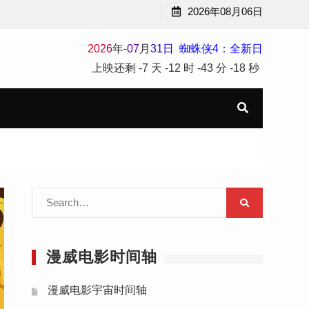
2026年08月06日
2
0
2
6
年
-
07
月
31
日
蜘蛛侠4：全新日
上映还剩
-7 天
-12 时
-43 分
-20 秒
Search
for:
漫威电影时间轴
漫威电影宇宙时间轴