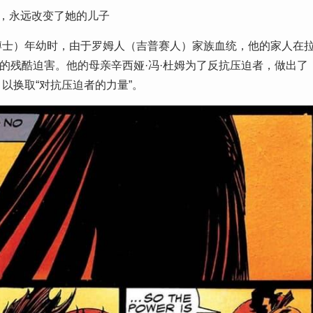
）的交易，永远改变了她的儿子
后来的毁灭博士）年幼时，由于罗姆人（吉普赛人）家族血统，他的家人在
at）”的残酷迫害。他的母亲辛西娅·冯·杜姆为了反抗压迫者，做出了
以换取“对抗压迫者的力量”。