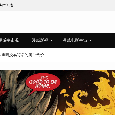
上映时间表
漫威宇宙观
漫威影视
漫威电影宇宙
大黑暗交易背后的沉重代价