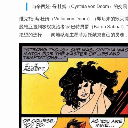
与​​辛西娅·冯·杜姆（Cynthia von Doom
维克托·冯·杜姆（Victor von Doom）（即
脱维亚遭到极权统治者“萨巴特男爵（Baron Sabb
绝望的选择——向地狱领主墨菲斯托献祭自己的灵魂，