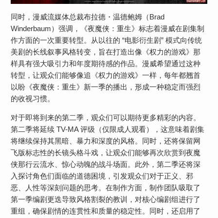
同时，漫威流媒体总裁布拉德・温德鲍姆（Brad
Winderbaum）强调，《夜魔侠：重生》标志着漫威在剧集制
作方面的一次重要转型。从以往的 “电影衍生剧” 模式向传统
美剧的长线叙事风格转变，旨在打造出像《权力的游戏》那
样具有强大吸引力和年度期待感的作品。漫威希望通过这种
转型，让观众们能够像追《权力的游戏》一样，每年都翘首
以盼《夜魔侠：重生》新一季的播出，形成一种稳定而强烈
的收视习惯。
对于即将到来的第二季，观众们可以期待更多精彩的内容。
第二季将延续 TV-MA 评级（仅限成人观看），这意味着剧集
将继续保持其黑暗、暴力和深度的风格。同时，还将保留网
飞版标志性的长镜头格斗戏，让观众们能够再次欣赏到夜魔
侠那行云流水、惊心动魄的战斗场面。此外，第二季还将深
入探讨角色们面临的道德困境，引发观众们对于正义、邪
恶、人性等深刻问题的思考。在制作方面，制作团队吸取了
第一季编剧更迭导致风格割裂的教训，对核心编剧组进行了
重组，确保剧情的连贯性和质量的稳定性。同时，还启用了