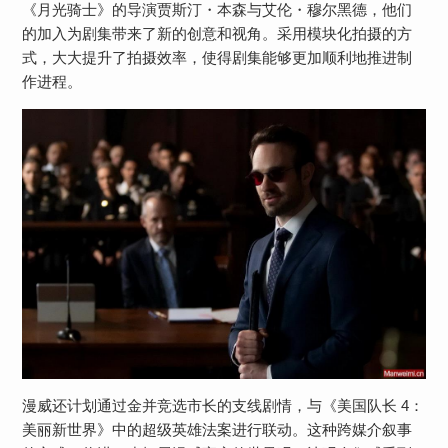
《月光骑士》的导演贾斯汀・本森与艾伦・穆尔黑德，他们
的加入为剧集带来了新的创意和视角。采用模块化拍摄的方
式，大大提升了拍摄效率，使得剧集能够更加顺利地推进制
作进程。
漫威还计划通过金并竞选市长的支线剧情，与《美国队长 4：
美丽新世界》中的超级英雄法案进行联动。这种跨媒介叙事