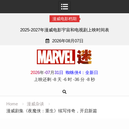
漫威电影档期
2025-2027年漫威电影宇宙和电视剧上映时间表
2026年08月07日
Skip
to
content
2
0
2
6
年
-
07
月
31
日
蜘蛛侠4：全新日
上映还剩
-8 天
-6 时
-36 分
-8 秒
Home
漫威杂谈
漫威剧集《夜魔侠：重生》续写传奇，开启新篇