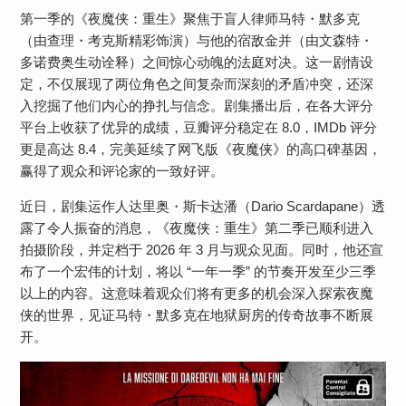
第一季的《夜魔侠：重生》聚焦于盲人律师马特・默多克
（由查理・考克斯精彩饰演）与他的宿敌金并（由文森特・
多诺费奥生动诠释）之间惊心动魄的法庭对决。这一剧情设
定，不仅展现了两位角色之间复杂而深刻的矛盾冲突，还深
入挖掘了他们内心的挣扎与信念。剧集播出后，在各大评分
平台上收获了优异的成绩，豆瓣评分稳定在 8.0，IMDb 评分
更是高达 8.4，完美延续了网飞版《夜魔侠》的高口碑基因，
赢得了观众和评论家的一致好评。
近日，剧集运作人达里奥・斯卡达潘（Dario Scardapane）透
露了令人振奋的消息，《夜魔侠：重生》第二季已顺利进入
拍摄阶段，并定档于 2026 年 3 月与观众见面。同时，他还宣
布了一个宏伟的计划，将以 “一年一季” 的节奏开发至少三季
以上的内容。这意味着观众们将有更多的机会深入探索夜魔
侠的世界，见证马特・默多克在地狱厨房的传奇故事不断展
开。