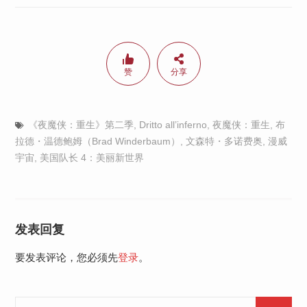
赞
分享
《夜魔侠：重生》第二季
,
Dritto all’inferno
,
夜魔侠：重生
,
布
拉德・温德鲍姆（Brad Winderbaum）
,
文森特・多诺费奥
,
漫威
宇宙
,
美国队长 4：美丽新世界
发表回复
要发表评论，您必须先
登录
。
Search