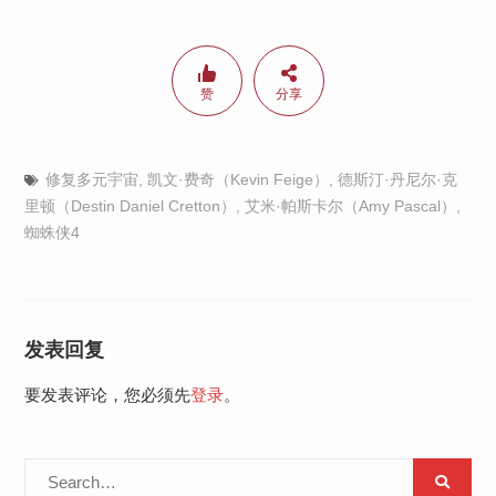
赞
分享
修复多元宇宙
,
凯文·费奇（Kevin Feige）
,
德斯汀·丹尼尔·克
里顿（Destin Daniel Cretton）
,
艾米·帕斯卡尔（Amy Pascal）
,
蜘蛛侠4
发表回复
要发表评论，您必须先
登录
。
Search