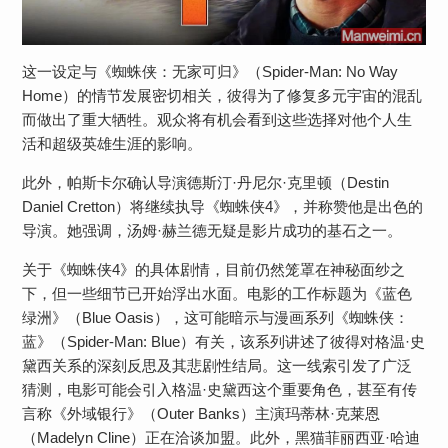
这一设定与《蜘蛛侠：无家可归》（Spider-Man: No Way
Home）的情节发展密切相关，彼得为了修复多元宇宙的混乱
而做出了重大牺牲。观众将有机会看到这些选择对他个人生
活和超级英雄生涯的影响。
此外，帕斯卡尔确认导演德斯汀·丹尼尔·克里顿（Destin
Daniel Cretton）将继续执导《蜘蛛侠4》，并称赞他是出色的
导演。她强调，汤姆·赫兰德无疑是影片成功的基石之一。
关于《蜘蛛侠4》的具体剧情，目前仍然笼罩在神秘面纱之
下，但一些细节已开始浮出水面。电影的工作标题为《蓝色
绿洲》（Blue Oasis），这可能暗示与漫画系列《蜘蛛侠：
蓝》（Spider-Man: Blue）有关，该系列讲述了彼得对格温·史
黛西关系的深刻反思及其悲剧性结局。这一线索引发了广泛
猜测，电影可能会引入格温·史黛西这个重要角色，甚至有传
言称《外域银行》（Outer Banks）主演玛蒂林·克莱恩
（Madelyn Cline）正在洽谈加盟。此外，黑猫菲丽西亚·哈迪