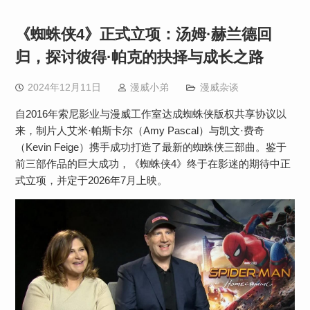
《蜘蛛侠4》正式立项：汤姆·赫兰德回
归，探讨彼得·帕克的抉择与成长之路
2024年12月11日
漫威小弟
漫威杂谈
自2016年索尼影业与漫威工作室达成蜘蛛侠版权共享协议以
来，制片人艾米·帕斯卡尔（Amy Pascal）与凯文·费奇
（Kevin Feige）携手成功打造了最新的蜘蛛侠三部曲。鉴于
前三部作品的巨大成功，《蜘蛛侠4》终于在影迷的期待中正
式立项，并定于2026年7月上映。