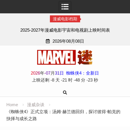
漫威电影档期
2025-2027年漫威电影宇宙和电视剧上映时间表
2026年08月08日
Skip
to
content
2
0
2
6
年
-
07
月
31
日
蜘蛛侠4：全新日
上映还剩
-8 天
-21 时
-48 分
-23 秒
Home
漫威杂谈
《蜘蛛侠4》正式立项：汤姆·赫兰德回归，探讨彼得·帕克的
抉择与成长之路