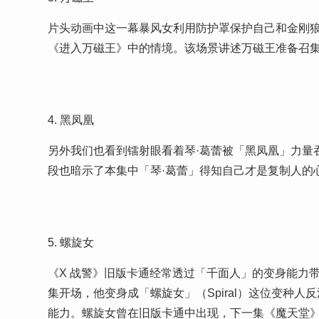
片头动画中这一幕暴风女利用防护罩保护自己和金刚
《进入万磁王》中的情境。该场景讲述万磁王准备召
4. 黑凤凰
另外我们也看到镭射眼看着琴·葛蕾被「黑凤凰」力量
段也暗示了本集中「琴·葛蕾」得知自己才是复制人的
5. 螺旋女
《X 战警》旧版卡通经常透过「千面人」的变身能力
集开场，他变身成「螺旋女」（Spiral）这位变种
能力。螺旋女曾在旧版卡通中出现，下一集《魔天堂》