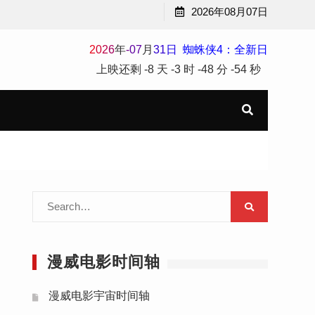
2026年08月07日
2
0
2
6
年
-
07
月
31
日
蜘蛛侠4：全新日
上映还剩
-8 天
-3 时
-48 分
-55 秒
Search
for:
漫威电影时间轴
漫威电影宇宙时间轴