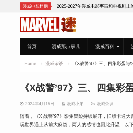
2025-2027年漫威电影宇宙和电视剧
漫威电影档期
Skip
to
content
首页
漫威那点事儿
漫威百科
Home
漫威杂谈
《X战警’97》三、四集彩蛋与
《X战警’97》三、四集彩
2024年4月15日
漫威小弟
漫威杂谈
随着，《X 战警’97》影集冒险持续展开，旧版卡通
玩世界遇上从前大麻烦，两人的感情也因此升温！以下