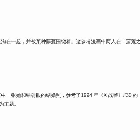
交沟在一起，并被某种藤蔓围绕着。这参考漫画中两人在「蛮荒
张她和镭射眼的结婚照，参考了1994 年《X 战警》#30 的
》为主题。