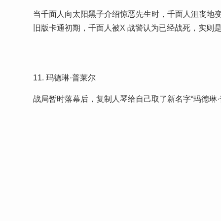
当千面人向太阳黑子介绍惊恶先生时，千面人沮丧地
旧版卡通初期，千面人被X 战警认为已经战死，实则
11. 玛德琳·普莱尔
战局暂时落幕后，复制人琴给自己取了新名字“玛德琳·普莱尔
和影集不同的是，在漫画中「玛德琳·普莱尔」是惊恶
进而生出纳森。
12. 魔天堂
欢欢在房间发现一台神秘的游戏机《魔天堂》（MOTE