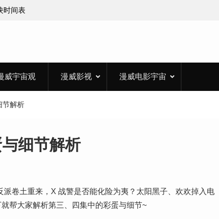
上映时间表
漫威宇宙观
漫威影视
漫威电影宇宙
细节解析
蛋与细节解析
大反派卷土重来，X 战警是否能化险为夷？太阳黑子、欢欢掉入电
就帮大家解析第三、四集中的彩蛋与细节~