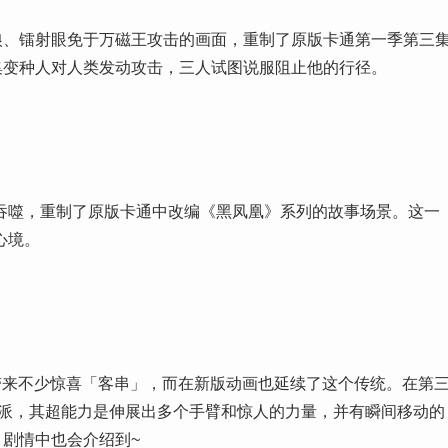
狼、镭射眼免于万磁王攻击的画面，重制了原版卡通第一季第三
集变种人对人类发动攻击，三人试图说服阻止他的行径。
吞噬，重制了原版卡通中改编《黑凤凰》系列的故事场景。这一
心境。
带来不少惊喜「客串」，而在新版动画也延续了这个传统。在第
人反派，其超能力是伸展出多个手臂和惊人的力量，并有瞬间移动的
剧情中也会介绍到~