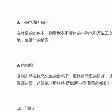
8. 小淘气和万磁王
在牌皇的幻象中，则看到衣不蔽体的小淘气和万磁王
地」生活时的情景。
9. 结婚照
复制人琴在惊恶先生的蛊惑下，重摔房间里的照片，其中一
漫画封面，该辑以《斯科特·萨默斯与琴·葛蕾的婚礼
10. 千面人