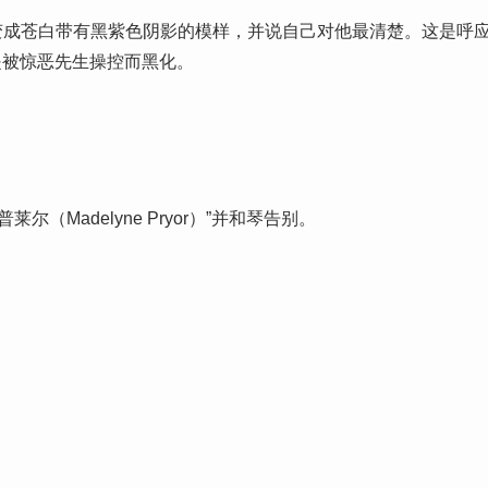
变成苍白带有黑紫色阴影的模样，并说自己对他最清楚。这是呼
是被惊恶先生操控而黑化。
（Madelyne Pryor）”并和琴告别。
先生给予复制人琴的新身分，并操控让镭射眼和她重逢后成家，
NDO）这当然恶搞了现实中的「任天堂」 而「魔」字就代表了