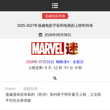
漫威电影档期
2025-2027年漫威电影宇宙和电视剧上映时间表
2026年08月08日
Skip
to
content
2
0
2
6
年
-
07
月
31
日
蜘蛛侠4：全新日
上映还剩
-9 天
-11 时
-57 分
-9 秒
Home
漫威杂谈
漫威漫画宣布新的《死侍》系列将于明年夏天上映，父女联
手对抗全新宿敌