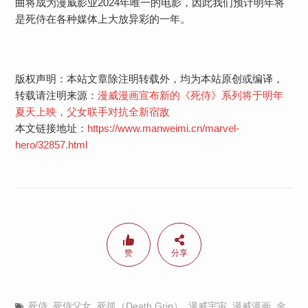
曲将成为漫威影业2024年唯一的电影，因此我们预计明年将
是死侍在各种媒体上大放异彩的一年。
版权声明：本站文章除注明转载外，均为本站原创或编译，
转载请注明来源：
漫威漫画宣布新的《死侍》系列将于明年
夏天上映，父女联手对抗全新宿敌
本文链接地址：
https://www.manweimi.cn/marvel-
hero/32857.html
赞
分享
死侍
,
死侍父女
,
死抓（Death Grip）
,
漫威宇宙
,
漫威漫画
,
金