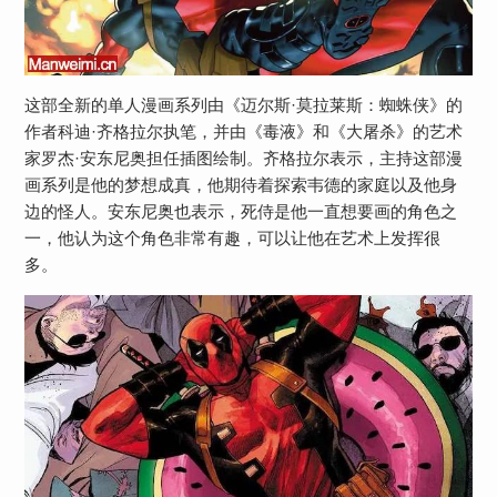
这部全新的单人漫画系列由《迈尔斯·莫拉莱斯：蜘蛛侠》的
作者科迪·齐格拉尔执笔，并由《毒液》和《大屠杀》的艺术
家罗杰·安东尼奥担任插图绘制。齐格拉尔表示，主持这部漫
画系列是他的梦想成真，他期待着探索韦德的家庭以及他身
边的怪人。安东尼奥也表示，死侍是他一直想要画的角色之
一，他认为这个角色非常有趣，可以让他在艺术上发挥很
多。