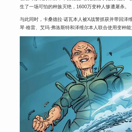
生了一场可怕的种族灭绝，1600万变种人惨遭屠杀。
与此同时，卡桑德拉·诺瓦本人被X战警抓获并带回泽
琴·格雷、艾玛·弗洛斯特和泽维尔本人联合使用变种