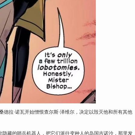
桑德拉·诺瓦开始憎恨查尔斯·泽维尔，决定以毁灭他和所有其他
批隐藏的哨兵机器人，把它们派往变种人的岛国吉诺沙，那里发