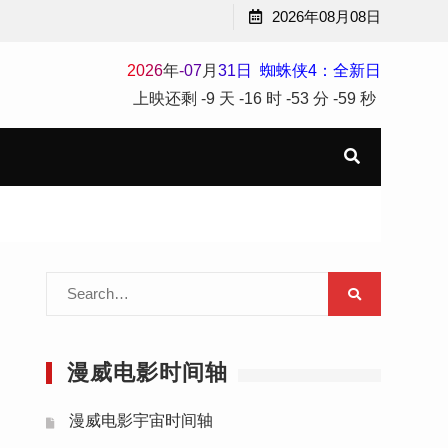
2026年08月08日
2
0
2
6
年
-
07
月
31
日
蜘蛛侠4：全新日
上映还剩
-9 天
-16 时
-53 分
-60 秒
Search
for:
漫威电影时间轴
漫威电影宇宙时间轴