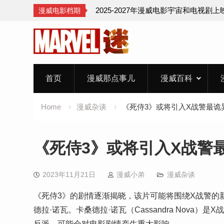
2025-2027年漫威电影宇宙和电视剧
漫威电影档期
Skip
to
content
首页
漫威那点事儿
漫威百科
Home
漫威杂谈
《死侍3》或将引入X战警最诡
《死侍3》或将引入X战警
2023年11月21日
漫威小弟
漫威杂谈
《死侍3》的剧情逐渐揭晓，该片可能将围绕X战警的
德拉·诺瓦。卡桑德拉·诺瓦（Cassandra Nov
反派，可能会对电影剧情产生重大影响。