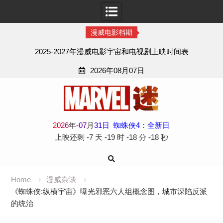
漫威电影档期
2025-2027年漫威电影宇宙和电视剧上映时间表
2026年08月07日
Skip
to
content
2
0
2
6
年
-
07
月
31
日
蜘蛛侠4：全新日
上映还剩
-7 天
-19 时
-18 分
-18 秒
Home
漫威杂谈
《蜘蛛侠:纵横宇宙》曝光邪恶六人组概念图，城市深陷反派
的统治