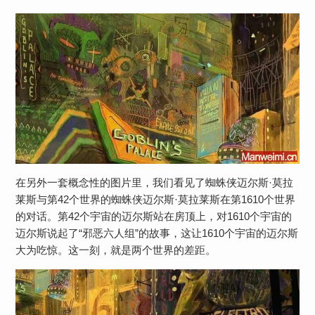
在另外一套概念性的图片里，我们看见了蜘蛛侠迈尔斯·莫拉
莱斯与第42个世界的蜘蛛侠迈尔斯·莫拉莱斯在第1610个世界
的对话。第42个宇宙的迈尔斯站在房顶上，对1610个宇宙的
迈尔斯说起了“邪恶六人组”的故事，这让1610个宇宙的迈尔斯
大为吃惊。这一刻，就是两个世界的差距。