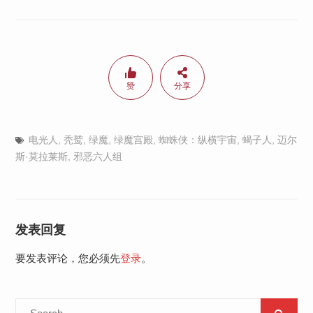
赞
分享
电光人
,
秃鹫
,
绿魔
,
绿魔宫殿
,
蜘蛛侠：纵横宇宙
,
蝎子人
,
迈尔
斯·莫拉莱斯
,
邪恶六人组
发表回复
要发表评论，您必须先
登录
。
Search