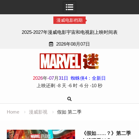
漫威电影档期
2025-2027年漫威电影宇宙和电视剧上映时间表
2026年08月07日
Skip
to
content
2
0
2
6
年
-
07
月
31
日
蜘蛛侠4：全新日
上映还剩
-8 天
-6 时
-6 分
-11 秒
Home
漫威影视
假如 第二季
《假如……？》第二季