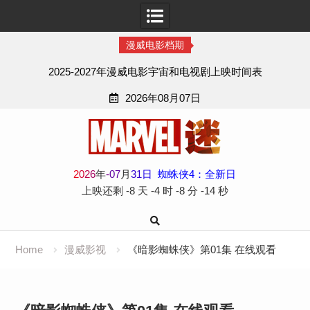
漫威电影档期
2025-2027年漫威电影宇宙和电视剧上映时间表
2026年08月07日
Skip
to
content
2
0
2
6
年
-
07
月
31
日
蜘蛛侠4：全新日
上映还剩
-8 天
-4 时
-8 分
-15 秒
Home
漫威影视
《暗影蜘蛛侠》第01集 在线观看