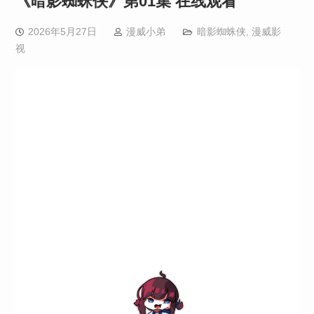
《暗影蜘蛛侠》第01集 在线观看
2026年5月27日
漫威小弟
暗影蜘蛛侠
,
漫威影
视