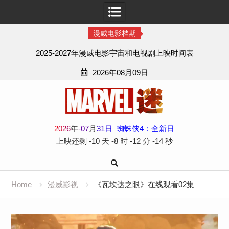
漫威电影档期
2025-2027年漫威电影宇宙和电视剧上映时间表
2026年08月09日
Skip
to
content
2
0
2
6
年
-
07
月
31
日
蜘蛛侠4：全新日
上映还剩
-10 天
-8 时
-12 分
-15 秒
Home
漫威影视
《瓦坎达之眼》在线观看02集