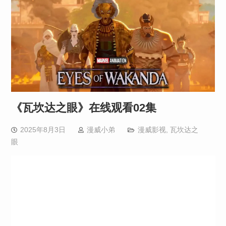
《瓦坎达之眼》在线观看02集
2025年8月3日
漫威小弟
漫威影视
,
瓦坎达之
眼