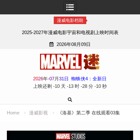
漫威电影档期
2025-2027年漫威电影宇宙和电视剧上映时间表
2026年08月09日
Skip
to
content
2
0
2
6
年
-
07
月
31
日
蜘蛛侠4：全新日
上映还剩
-10 天
-13 时
-28 分
-11 秒
Home
漫威影视
《洛基》第二季 在线观看03集