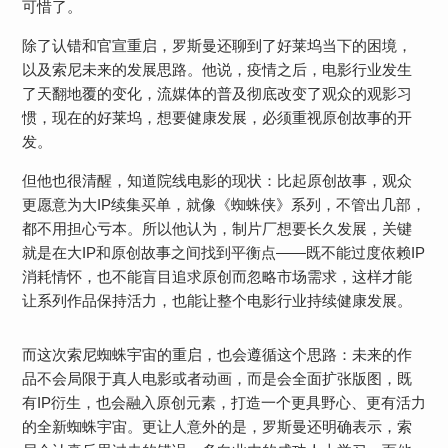
可惜了。
除了认错和官宣重启，罗斯曼还聊到了好莱坞当下的困境，
以及索尼未来的发展思路。他说，疫情之后，电影行业发生
了天翻地覆的变化，流媒体的普及彻底改变了观众的观影习
惯，现在的好莱坞，想要健康发展，必须重视原创故事的开
发。
但他也很清醒，知道院线电影的现状：比起原创故事，观众
更愿意为大IP续集买单，就像《蜘蛛侠》系列，不管出几部，
都不用担心亏本。所以他认为，制片厂想要长久发展，关键
就是在大IP和原创故事之间找到平衡点——既不能过度依赖IP
消耗情怀，也不能盲目追求原创而忽略市场需求，这样才能
让系列作品保持活力，也能让整个电影行业持续健康发展。
而这次索尼蜘蛛宇宙的重启，也会遵循这个思路：未来的作
品不会局限于真人电影或者动画，而是会全面扩张版图，既
有IP衍生，也会融入原创元素，打造一个更具野心、更有活力
的全新蜘蛛宇宙。更让人意外的是，罗斯曼还明确表示，索