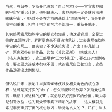
当然，夸归夸，罗斯曼也没忘了自己的本职——官宣索尼蜘
蛛宇宙的重启计划。他明确表示，索尼未来一定会继续深耕
蜘蛛宇宙，但绝对不会在之前的基础上“缝缝补补”，而是要彻
底推倒重来，相当于把之前的坑全部填平，重新开地图。
其实熟悉索尼蜘蛛宇宙的朋友都知道，他这话背后，全是过
往的“血泪教训”。罗斯曼也毫不避讳地承认，过去索尼在蜘蛛
宇宙的布局上，确实犯了不少决策失误，产出了好几部口
碑、票房双扑街的作品。比如《莫比亚斯》《蜘蛛夫人》
《猎人克莱文》，这三部堪称“三大扑街王”，要么口碑烂到谷
底，要么票房连成本都收不回，就连索尼自己都坦言，这些
作品远远没达到预期。
但话说回来，索尼手里握着蜘蛛侠以及相关角色的核心版
权，这可是实打实的“金山”，怎么可能轻易放弃？罗斯曼也直
言，既然手握这样的好IP，就必须好好挖掘它的价值，既为索
尼创造收益，也为观众带来真正精彩的故事——这大概就是
索尼非要重启宇宙的核心原因，毕竟这么大的IP，烂在手里太