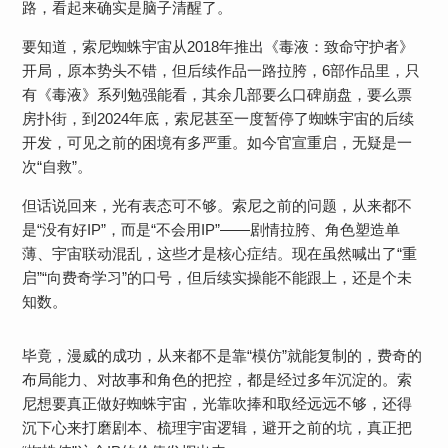
路，看起来确实是脑子清醒了。
要知道，索尼蜘蛛宇宙从2018年推出《毒液：致命守护者》
开局，原本势头不错，但后续作品一路拉胯，6部作品里，只
有《毒液》系列勉强能看，其余几部要么口碑崩盘，要么票
房扑街，到2024年底，索尼甚至一度暂停了蜘蛛宇宙的后续
开发，可见之前的困境有多严重。如今官宣重启，无疑是一
次“自救”。
但话说回来，光有表态可不够。索尼之前的问题，从来都不
是“没有好IP”，而是“不会用IP”——剧情拉胯、角色塑造单
薄、宇宙联动混乱，这些才是核心症结。现在虽然喊出了“重
启”“向费奇学习”的口号，但后续实操能不能跟上，还是个未
知数。
毕竟，漫威的成功，从来都不是靠“模仿”就能复制的，费奇的
布局能力、对故事和角色的把控，都是经过多年沉淀的。索
尼想要真正做好蜘蛛宇宙，光靠吹捧和取经远远不够，还得
沉下心来打磨剧本、梳理宇宙逻辑，避开之前的坑，真正把