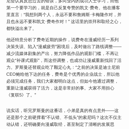
尼会认真反思过去的错误，多向业内的成功人士学习，而他
第一个要学习的，就是自己反复夸赞的凯文·费奇。他在播客
里直言：“我想到两个人，永远不要和詹姆斯·卡梅隆作对，并
且也永远不要和凯文·费奇作对！” 这话里的崇拜和取经之心，
都快溢出来了。
他还特意分析了费奇近期的操作，说费奇在漫威经历一系列
决策失误、陷入“漫威疲劳”困境后，及时做出了路线调整——
减少流媒体剧集的产出，努力降低作品的观影门槛，不再让
观众“补课式观影”，而这些调整，也成功让漫威重新找回了活
力。罗斯曼还替观众吃了颗定心丸：“之前的决策是迪士尼前
CEO鲍给他下达的任务，费奇是个优秀的企业战士，所以他
必须完成任务，我们大家都明白这点，但如今他通过调整，
重新让漫威获得了活力，这是非常好的事。大家不用担心
《复联5》了。”
说实话，听完罗斯曼的这番话，小弟是真的有点意外——这
还是那个之前硬撑着“不认错、不低头”的索尼吗？这次不仅主
动认错，还明确要向漫威取经，甚至制定了清晰的发展思