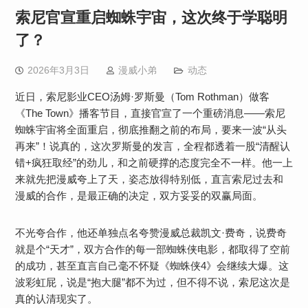
索尼官宣重启蜘蛛宇宙，这次终于学聪明
了？
2026年3月3日
漫威小弟
动态
近日，索尼影业CEO汤姆·罗斯曼（Tom Rothman）做客
《The Town》播客节目，直接官宣了一个重磅消息——索尼
蜘蛛宇宙将全面重启，彻底推翻之前的布局，要来一波“从头
再来”！说真的，这次罗斯曼的发言，全程都透着一股“清醒认
错+疯狂取经”的劲儿，和之前硬撑的态度完全不一样。他一上
来就先把漫威夸上了天，姿态放得特别低，直言索尼过去和
漫威的合作，是最正确的决定，双方妥妥的双赢局面。
不光夸合作，他还单独点名夸赞漫威总裁凯文·费奇，说费奇
就是个“天才”，双方合作的每一部蜘蛛侠电影，都取得了空前
的成功，甚至直言自己毫不怀疑《蜘蛛侠4》会继续大爆。这
波彩虹屁，说是“抱大腿”都不为过，但不得不说，索尼这次是
真的认清现实了。