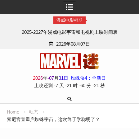
漫威电影档期
2025-2027年漫威电影宇宙和电视剧上映时间表
2026年08月07日
Skip
to
content
2
0
2
6
年
-
07
月
31
日
蜘蛛侠4：全新日
上映还剩
-7 天
-21 时
-60 分
-21 秒
Home
动态
索尼官宣重启蜘蛛宇宙，这次终于学聪明了？