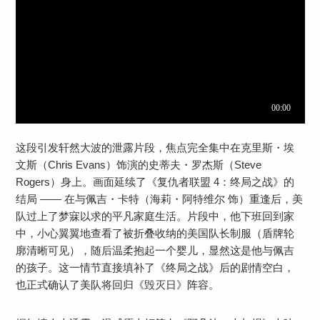
这段引发轩然大波的泄露片段，焦点完全集中在克里斯・埃
文斯（Chris Evans）饰演的史蒂夫・罗杰斯（Steve
Rogers）身上。画面延续了《复仇者联盟 4：终局之战》的
结局 —— 在与佩吉・卡特（海莉・阿特维尔 饰）重逢后，美
队过上了梦寐以求的平凡家庭生活。片段中，他下班回到家
中，小心翼翼地查看了被折叠收纳的美国队长制服（盾牌轮
廓清晰可见），随后温柔抱起一个婴儿，显然这是他与佩吉
的孩子。​这一情节直接填补了《终局之战》后的剧情空白，
也正式确认了美队将回归《毁灭日》阵容。