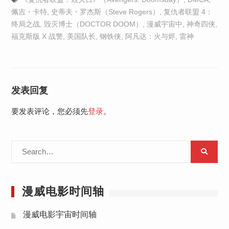
佩吉・卡特
,
史蒂夫・罗杰斯（Steve Rogers）
,
复仇者联盟 4：
终局之战
,
毁灭博士（DOCTOR DOOM）
,
漫威宇宙中
,
神奇四侠
,
福克斯版 X 战警
,
美国队长
,
钢铁侠
,
阿凡达：火与烬
,
雷神
发表回复
要发表评论，您必须先
登录
。
Search
for:
漫威电影时间轴
漫威电影宇宙时间轴