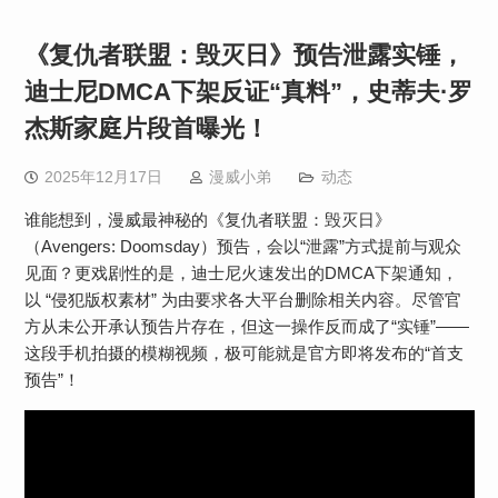
《复仇者联盟：毁灭日》预告泄露实锤，
迪士尼DMCA下架反证“真料”，史蒂夫·罗
杰斯家庭片段首曝光！
2025年12月17日
漫威小弟
动态
谁能想到，漫威最神秘的《复仇者联盟：毁灭日》
（Avengers: Doomsday）预告，会以“泄露”方式提前与观众
见面？更戏剧性的是，迪士尼火速发出的DMCA下架通知，
以 “侵犯版权素材” 为由要求各大平台删除相关内容。尽管官
方从未公开承认预告片存在，但这一操作反而成了“实锤”——
这段手机拍摄的模糊视频，极可能就是官方即将发布的“首支
预告”！