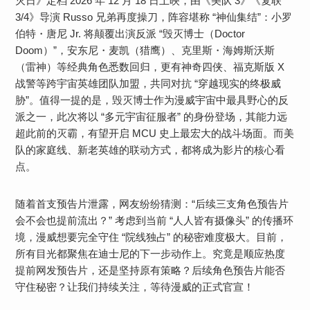
灭日》定档 2026 年 12 月 18 日上映，由《美队 3》《复联
3/4》导演 Russo 兄弟再度操刀，阵容堪称 “神仙集结”：小罗
伯特・唐尼 Jr. 将颠覆出演反派 “毁灭博士（Doctor
Doom）”，安东尼・麦凯（猎鹰）、克里斯・海姆斯沃斯
（雷神）等经典角色悉数回归，更有神奇四侠、福克斯版 X
战警等跨宇宙英雄团队加盟，共同对抗 “穿越现实的终极威
胁”。​值得一提的是，毁灭博士作为漫威宇宙中最具野心的反
派之一，此次将以 “多元宇宙征服者” 的身份登场，其能力远
超此前的灭霸，有望开启 MCU 史上最宏大的战斗场面。而美
队的家庭线、新老英雄的联动方式，都将成为影片的核心看
点。
随着首支预告片泄露，网友纷纷猜测：“后续三支角色预告片
会不会也提前流出？” 考虑到当前 “人人皆有摄像头” 的传播环
境，漫威想要完全守住 “院线独占” 的秘密难度极大。目前，
所有目光都聚焦在迪士尼的下一步动作上。究竟是顺应热度
提前网发预告片，还是坚持原有策略？后续角色预告片能否
守住秘密？让我们持续关注，等待漫威的正式官宣！