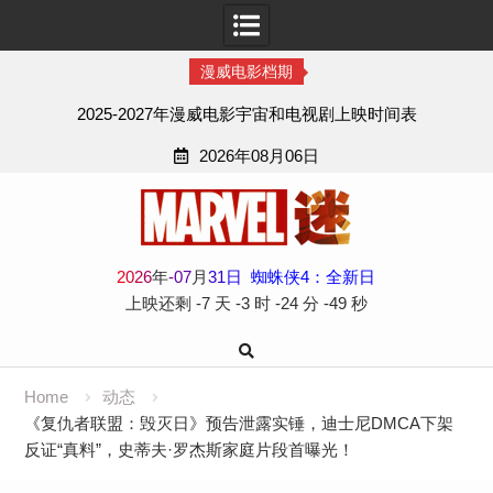
漫威电影档期
2025-2027年漫威电影宇宙和电视剧上映时间表
2026年08月06日
Skip
to
content
2
0
2
6
年
-
07
月
31
日
蜘蛛侠4：全新日
上映还剩
-7 天
-3 时
-24 分
-49 秒
Home
动态
《复仇者联盟：毁灭日》预告泄露实锤，迪士尼DMCA下架
反证“真料”，史蒂夫·罗杰斯家庭片段首曝光！