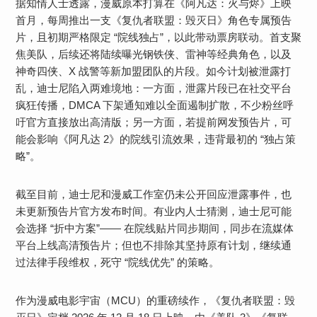
据知情人士透露，漫威原本打算在《阿凡达：火与烬》上映
首月，每周推出一支《复仇者联盟：毁灭日》角色专属预告
片，且初期严格限定 “院线独占”，以此带动票房联动。首支聚
焦美队，后续还将陆续曝光钢铁侠、雷神等经典角色，以及
神奇四侠、X 战警等新加盟团队的片段。​如今计划被泄露打
乱，迪士尼陷入两难境地：一方面，泄露片段已在社交平台
疯狂传播，DMCA 下架通知难以全面遏制扩散，不少粉丝呼
吁官方直接放出高清版；另一方面，若提前网发预告片，可
能会影响《阿凡达 2》的院线引流效果，违背最初的 “独占策
略”。​
截至目前，迪士尼和漫威工作室仍未公开回应泄露事件，也
未更新预告片官方发布时间。有业内人士猜测，迪士尼可能
会选择 “折中方案”—— 在院线贴片同步期间，同步在流媒体
平台上线高清预告片；但也不排除其坚持原有计划，继续通
过法律手段维权，死守 “院线优先” 的策略。
作为漫威电影宇宙（MCU）的重磅续作，《复仇者联盟：毁