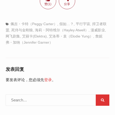
赞(1)
分享
佩吉・卡特（Peggy Carter）
,
假如…？
,
平行宇宙
,
捍卫者联
盟
,
死侍与金刚狼
,
海莉・阿特维尔（Hayley Atwell）
,
漫威影业
,
网飞剧集
,
艾丽卡(Elektra)
,
艾洛蒂・袁（Elodie Yung）
,
詹妮
弗・加纳（Jennifer Garner）
发表回复
要发表评论，您必须先
登录
。
Search
for: