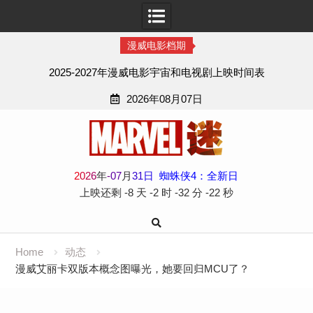
漫威电影档期
2025-2027年漫威电影宇宙和电视剧上映时间表
2026年08月07日
Skip
to
content
2
0
2
6
年
-
07
月
31
日
蜘蛛侠4：全新日
上映还剩
-8 天
-2 时
-32 分
-23 秒
Home
动态
漫威艾丽卡双版本概念图曝光，她要回归MCU了？