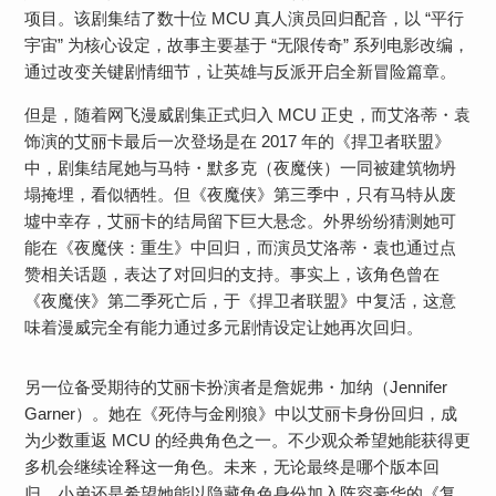
项目。该剧集结了数十位 MCU 真人演员回归配音，以 “平行
宇宙” 为核心设定，故事主要基于 “无限传奇” 系列电影改编，
通过改变关键剧情细节，让英雄与反派开启全新冒险篇章。
但是，随着网飞漫威剧集正式归入 MCU 正史，而艾洛蒂・袁
饰演的艾丽卡最后一次登场是在 2017 年的《捍卫者联盟》
中，剧集结尾她与马特・默多克（夜魔侠）一同被建筑物坍
塌掩埋，看似牺牲。但《夜魔侠》第三季中，只有马特从废
墟中幸存，艾丽卡的结局留下巨大悬念。外界纷纷猜测她可
能在《夜魔侠：重生》中回归，而演员艾洛蒂・袁也通过点
赞相关话题，表达了对回归的支持。事实上，该角色曾在
《夜魔侠》第二季死亡后，于《捍卫者联盟》中复活，这意
味着漫威完全有能力通过多元剧情设定让她再次回归。
另一位备受期待的艾丽卡扮演者是詹妮弗・加纳（Jennifer
Garner）。她在《死侍与金刚狼》中以艾丽卡身份回归，成
为少数重返 MCU 的经典角色之一。不少观众希望她能获得更
多机会继续诠释这一角色。未来，无论最终是哪个版本回
归，小弟还是希望她能以隐藏角色身份加入阵容豪华的《复