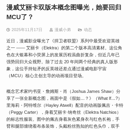
漫威艾丽卡双版本概念图曝光，她要回归
MCU了？
2025年11月17日
漫威小弟
动态
近日，漫威影业曝光了《捍卫者联盟》系列中最受欢迎英雄
之一 —— 艾丽卡（Elektra）的第二个版本高清素材。这位角
色在大银幕和小荧屏上的发展历程虽曲折复杂，但近几年已
强势回归大众视野。除了过去 20 年间两个经典的真人版形
象，这位手持短矛的反英雄还差点通过漫威电影宇宙
（MCU）核心主创主导的动画项目登场。
概念艺术家约书亚・詹姆斯・肖（Joshua James Shaw）分
享了一张全新概念图，画面中是《假如…？》（What If…?）
里海莉・阿特维尔（Hayley Atwell）配音的动画版佩吉・卡特
（Peggy Carter），身着艾丽卡·纳奇丝（Elektra Natchios）
的标志性服装。图中的佩吉身着灰色紧身衣与红色长袍，手
臂和腿部缠绕着布条装饰，头戴粉丝熟知的红色头巾，双手