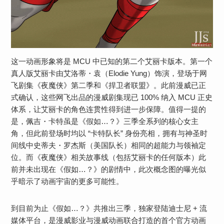
这一动画形象将是 MCU 中已知的第二个艾丽卡版本。第一个
真人版艾丽卡由艾洛蒂・袁（Elodie Yung）饰演，登场于网
飞剧集《夜魔侠》第二季和《捍卫者联盟》。此前漫威已正
式确认，这些网飞出品的漫威剧集现已 100% 纳入 MCU 正史
体系，让艾丽卡的角色连贯性得到进一步保障。值得一提的
是，佩吉・卡特虽是《假如…？》三季全系列的核心女主
角，但此前登场时均以 “卡特队长” 身份亮相，拥有与神圣时
间线中史蒂夫・罗杰斯（美国队长）相同的超能力与领袖定
位。而《夜魔侠》相关故事线（包括艾丽卡的任何版本）此
前并未出现在《假如…？》的剧情中，此次概念图的曝光似
乎暗示了动画宇宙的更多可能性。
到目前为止《假如…？》共推出三季，独家登陆迪士尼 + 流
媒体平台，是漫威影业与漫威动画联合打造的首个官方动画