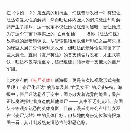
在《假如…？》第五集的剧情里，幻视曾研发出一种有望让
旺达恢复人性的解药，然而旺达体内强大的混沌魔法却对解
药产生了排斥。这一设定不仅让她彻底走向黑暗，更让她成
为了这个宇宙中事实上的 “亡灵领袖”—— 堪称《旺达幻视》
故事线的黑暗镜像版。尽管该集结尾以僵尸绯红女巫与失控
的绿巨人展开史诗级对决收尾，但旺达的最终命运却留下了
巨大悬念。直到《丧尸英雄》的首支预告片发布，才正式确
认：旺达不仅存活至今，还已组建并领导着一支庞大的僵尸
军团。
此次发布的
《丧尸英雄》
新海报，更是首次以视觉形式完整
呈现了 “丧尸化旺达” 的形象及其 “亡灵女王” 的反派头衔。海
报中，僵尸旺达悬浮于空中，周身散发着诡异的能量，显然
正以魔法操控着身边的其他僵尸 —— 其中不乏奥克耶、美国
队长等观众熟悉的英雄身影。目前，漫威尚未公布绯红女巫
在《丧尸英雄》中的具体目标，但从她的身份定位和海报氛
围来看，其计划必然充满恐怖与邪恶色彩。