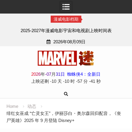
漫威电影档期
2025-2027年漫威电影宇宙和电视剧上映时间表
2026年08月09日
Skip
to
content
2
0
2
6
年
-
07
月
31
日
蜘蛛侠4：全新日
上映还剩
-10 天
-10 时
-57 分
-42 秒
Home
动态
绯红女巫成 “亡灵女王”，伊丽莎白・奥尔森回归配音，《丧
尸英雄》2025 年 9 月登陆 Disney+