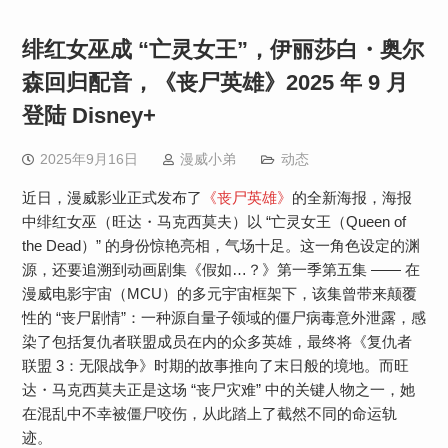
绯红女巫成 “亡灵女王”，伊丽莎白・奥尔
森回归配音，《丧尸英雄》2025 年 9 月
登陆 Disney+
2025年9月16日
漫威小弟
动态
近日，漫威影业正式发布了
《丧尸英雄》
的全新海报，海报
中绯红女巫（旺达・马克西莫夫）以 “亡灵女王（Queen of
the Dead）” 的身份惊艳亮相，气场十足。这一角色设定的渊
源，还要追溯到动画剧集《假如…？》第一季第五集 —— 在
漫威电影宇宙（MCU）的多元宇宙框架下，该集曾带来颠覆
性的 “丧尸剧情”：一种源自量子领域的僵尸病毒意外泄露，感
染了包括复仇者联盟成员在内的众多英雄，最终将《复仇者
联盟 3：无限战争》时期的故事推向了末日般的境地。而旺
达・马克西莫夫正是这场 “丧尸灾难” 中的关键人物之一，她
在混乱中不幸被僵尸咬伤，从此踏上了截然不同的命运轨
迹。