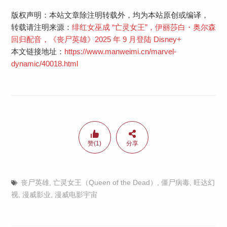
版权声明：本站文章除注明转载外，均为本站原创或编译，
转载请注明来源：
绯红女巫成 “亡灵女王”，伊丽莎白・奥尔森
回归配音，《丧尸英雄》2025 年 9 月登陆 Disney+
本文链接地址：
https://www.manweimi.cn/marvel-
dynamic/40018.html
赞(1)
分享
丧尸英雄
,
亡灵女王（Queen of the Dead）
,
僵尸病毒
,
旺达幻
视
,
漫威影业
,
漫威电影宇宙