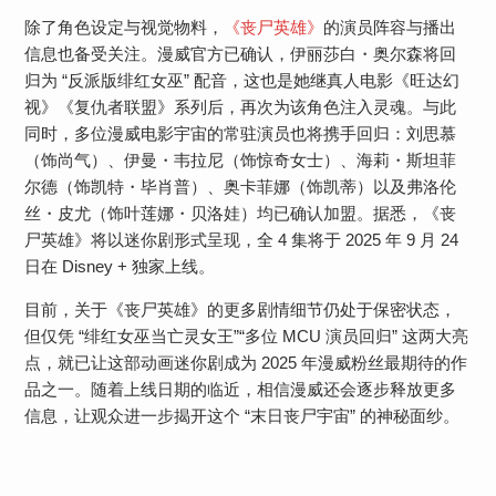
除了角色设定与视觉物料，
《丧尸英雄》
的演员阵容与播出
信息也备受关注。漫威官方已确认，伊丽莎白・奥尔森将回
归为 “反派版绯红女巫” 配音，这也是她继真人电影《旺达幻
视》《复仇者联盟》系列后，再次为该角色注入灵魂。与此
同时，多位漫威电影宇宙的常驻演员也将携手回归：刘思慕
（饰尚气）、伊曼・韦拉尼（饰惊奇女士）、海莉・斯坦菲
尔德（饰凯特・毕肖普）、奥卡菲娜（饰凯蒂）以及弗洛伦
丝・皮尤（饰叶莲娜・贝洛娃）均已确认加盟。据悉，《丧
尸英雄》将以迷你剧形式呈现，全 4 集将于 2025 年 9 月 24
日在 Disney + 独家上线。
目前，关于《丧尸英雄》的更多剧情细节仍处于保密状态，
但仅凭 “绯红女巫当亡灵女王”“多位 MCU 演员回归” 这两大亮
点，就已让这部动画迷你剧成为 2025 年漫威粉丝最期待的作
品之一。随着上线日期的临近，相信漫威还会逐步释放更多
信息，让观众进一步揭开这个 “末日丧尸宇宙” 的神秘面纱。