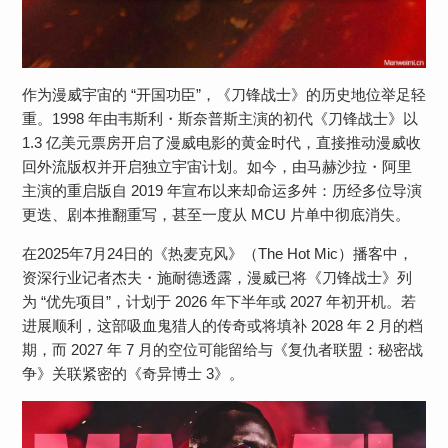
作为漫威宇宙的 “开国功臣”，《刀锋战士》的历史地位举足轻
重。1998 年由韦斯利・斯奈普斯主演的初代《刀锋战士》以
1.3 亿美元票房开启了漫威电影的黄金时代，直接推动漫威收
回外流版权并开启独立宇宙计划。如今，由马赫沙拉・阿里
主演的重启版自 2019 年宣布以来却命运多舛：历经多位导演
更迭、剧本推翻重写，甚至一度从 MCU 片单中彻底消失。
在2025年7月24日的《热麦克风》（The Hot Mic）播客中，
资深行业记者杰夫・施耐德透露，漫威已将《刀锋战士》列
为 “优先项目”，计划于 2026 年下半年或 2027 年初开机。若
进展顺利，这部吸血鬼猎人的传奇或将填补 2028 年 2 月的档
期，而 2027 年 7 月的空位可能留给与《复仇者联盟：秘密战
争》关联紧密的《奇异博士 3》。