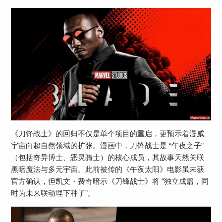
《刀锋战士》的回归不仅是单个项目的重启，更预示着漫威
宇宙向超自然领域的扩张。漫画中，刀锋战士是 “午夜之子”
（包括奇异博士、恶灵骑士）的核心成员，其故事天然关联
黑暗魔法与多元宇宙。此前被传的《午夜太阳》电影虽未获
官方确认，但凯文・费奇暗示《刀锋战士》将 “独立成篇，同
时为未来联动埋下种子”。