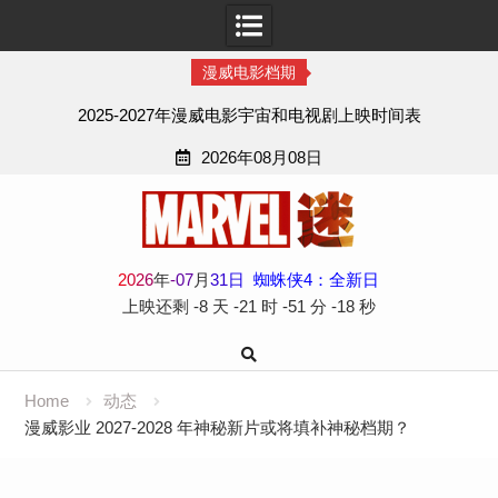
漫威电影档期
2025-2027年漫威电影宇宙和电视剧上映时间表
2026年08月08日
Skip
to
content
2
0
2
6
年
-
07
月
31
日
蜘蛛侠4：全新日
上映还剩
-8 天
-21 时
-51 分
-19 秒
Home
动态
漫威影业 2027-2028 年神秘新片或将填补神秘档期？