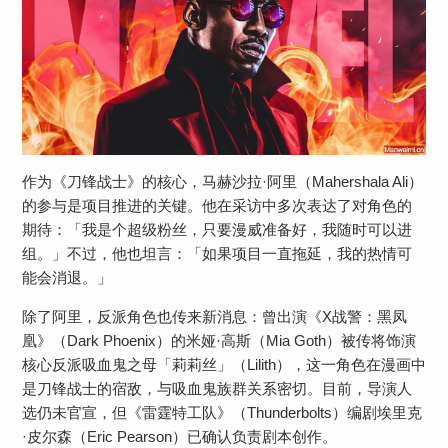
作为《刀锋战士》的核心，马赫沙拉·阿里（Mahershala Ali）
的参与是项目推进的关键。他在采访中多次表达了对角色的
期待：「我是个超级粉丝，只要漫威准备好，我随时可以进
组。」不过，他也坦言：「如果项目一直拖延，我的热情可
能会消退。」
除了阿里，反派角色也传来新消息：曾出演《X战警：黑凤
凰》（Dark Phoenix）的米娅·高斯（Mia Goth）被传将饰演
核心反派吸血鬼之母「莉莉丝」（Lilith），这一角色在漫画中
是刀锋战士的宿敌，与吸血鬼族群关系密切。目前，导演人
选仍未官宣，但《雷霆特工队》（Thunderbolts）编剧埃里克
·皮尔森（Eric Pearson）已确认负责剧本创作。