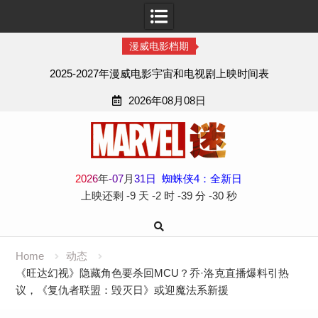
漫威电影档期
2025-2027年漫威电影宇宙和电视剧上映时间表
2026年08月08日
Skip
to
content
2
0
2
6
年
-
07
月
31
日
蜘蛛侠4：全新日
上映还剩
-9 天
-2 时
-39 分
-30 秒
Home
动态
《旺达幻视》隐藏角色要杀回MCU？乔·洛克直播爆料引热
议，《复仇者联盟：毁灭日》或迎魔法系新援