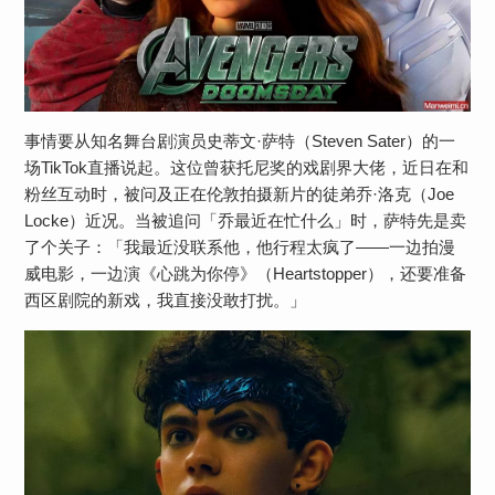
事情要从知名舞台剧演员史蒂文·萨特（Steven Sater）的一
场TikTok直播说起。这位曾获托尼奖的戏剧界大佬，近日在和
粉丝互动时，被问及正在伦敦拍摄新片的徒弟乔·洛克（Joe
Locke）近况。当被追问「乔最近在忙什么」时，萨特先是卖
了个关子：「我最近没联系他，他行程太疯了——一边拍漫
威电影，一边演《心跳为你停》（Heartstopper），还要准备
西区剧院的新戏，我直接没敢打扰。」