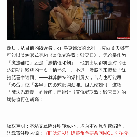
最后，从目前的线索看，乔·洛克饰演的比利·马克西莫夫极有
可能以某种形式亮相《复仇者联盟：毁灭日》。无论是作为
「魔法辅助」还是「剧情催化剂」，他的出现都将是对《旺
达幻视》粉丝的一次「情怀杀」。不过，漫威向来擅长「犹
抱琵琶半遮面」——就算萨特的爆料属实，官方也可能用
「彩蛋」或「客串」的形式低调处理。但无论如何，这场
「魔法系新援」的传闻，已经让《复仇者联盟：毁灭日》的
期待值再创新高！
版权声明：本站文章除注明转载外，均为本站原创或编译，
转载请注明来源：
《旺达幻视》隐藏角色要杀回MCU？乔·洛