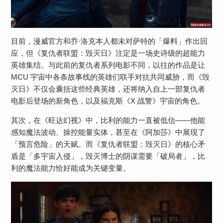
目前，漫威官方和乔·洛克本人都未对萨特的「爆料」作出回
应，但《复仇者联盟：毁灭日》注定是一场史诗级的超能力
英雄集结。与此前的复仇者系列电影不同，以往的作品是让
MCU 宇宙中各条故事线的英雄们联手对抗共同威胁，而《毁
灭日》不仅会囊括这些经典英雄，还将纳入自上一部复仇者
电影后登场的新角色，以及福克斯《X 战警》宇宙的角色。
其次，在《旺达幻视》中，比利的能力一直被低估——他能
感知魔法波动、操控能量实体，甚至在《阿加莎》中展现了
「预言危险」的天赋。而《复仇者联盟：毁灭日》的核心矛
盾是「多宇宙入侵」，毁灭博士的阴谋需要「破局者」，比
利的魔法能力恰好能成为关键变量。