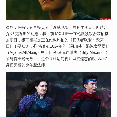
虽然，萨特没有直接点名「漫威电影」的具体项目，但结合
乔·洛克近期的动态，和目前 MCU 唯一在伦敦紧锣密鼓拍摄
的项目，极可能就是正在伦敦热拍的《复仇者联盟：毁灭
日》！要知道，乔·洛克在2024年的《阿加莎：混沌女巫团》
（Agatha All Along）中，比利·马克西莫夫（Billy Maximoff）
的身份圈粉无数——这个《旺达幻视》里被遗忘的以 “巫术”
身份亮相的少年魔法师。