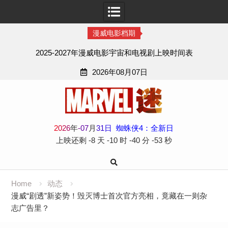
漫威电影档期
2025-2027年漫威电影宇宙和电视剧上映时间表
2026年08月07日
Skip
to
content
2
0
2
6
年
-
07
月
31
日
蜘蛛侠4：全新日
上映还剩
-8 天
-10 时
-40 分
-54 秒
Home
动态
漫威“剧透”新姿势！毁灭博士首次官方亮相，竟藏在一则杂
志广告里？​​