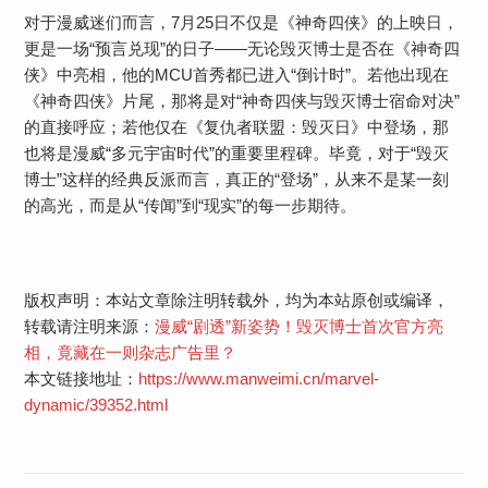
对于漫威迷们而言，7月25日不仅是《神奇四侠》的上映日，
更是一场“预言兑现”的日子——无论毁灭博士是否在《神奇四
侠》中亮相，他的MCU首秀都已进入“倒计时”。若他出现在
《神奇四侠》片尾，那将是对“神奇四侠与毁灭博士宿命对决”
的直接呼应；若他仅在《复仇者联盟：毁灭日》中登场，那
也将是漫威“多元宇宙时代”的重要里程碑。毕竟，对于“毁灭
博士”这样的经典反派而言，真正的“登场”，从来不是某一刻
的高光，而是从“传闻”到“现实”的每一步期待。
版权声明：本站文章除注明转载外，均为本站原创或编译，
转载请注明来源：
漫威“剧透”新姿势！毁灭博士首次官方亮
相，竟藏在一则杂志广告里？​​
本文链接地址：
https://www.manweimi.cn/marvel-
dynamic/39352.html