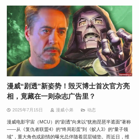
漫威“剧透”新姿势！毁灭博士首次官方亮
相，竟藏在一则杂志广告里？​​
2025年7月15日
漫威小弟
动态
漫威电影宇宙（MCU）的“剧透”向来以“犹抱琵琶半遮面”著称
——从《复仇者联盟4》的“终局彩蛋”到《蚁人3》的“量子领
域”，重大角色或剧情的曝光总伴随着层层铺垫。而近日，维