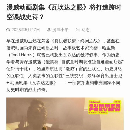
漫威动画剧集《瓦坎达之眼》将打造跨时
空谍战史诗？
2025年5月27日
漫威小弟
动态
早在漫威影业还在筹备《复仇者联盟：终局之战》，甚至在
漫威动画尚未真正崛起之时，故事板艺术家托德・哈里斯
（Todd Harris）就曾已构想出瓦坎达的独特叙事。作为历史
学者与资深漫威迷（他笑称 “自孩童时期获准独自逛漫画店起”
便钟情于此），哈里斯试图将 “漫威宇宙的互联性、历史脉络
的互联性、人类故事的互联性” 三线交织，最终孕育出迪士尼
+ 动画剧集《瓦坎达之眼》—— 一部贯穿虚构非洲国家不同
历史时期的战士传奇。