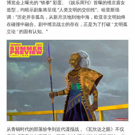
博览会上曝光的 “铁拳” 彩蛋、《娱乐周刊》首曝的维京盾女
造型，均暗示剧集将呈现 “人类文明的交织性”。哈里斯强
调：”历史并非孤岛，从新月沃地到地中海，欧亚非文明始终
在碰撞中融合。剧中维京战士的存在，正是为了打破 ‘ 文明孤
立论 ‘ 的固有认知。”
从青铜时代的部落纷争到近代谍报战，《瓦坎达之眼》不仅