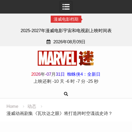
漫威电影档期
2025-2027年漫威电影宇宙和电视剧上映时间表
2026年08月09日
Skip
to
content
2
0
2
6
年
-
07
月
31
日
蜘蛛侠4：全新日
上映还剩
-10 天
-6 时
-7 分
-26 秒
Home
动态
漫威动画剧集《瓦坎达之眼》将打造跨时空谍战史诗？