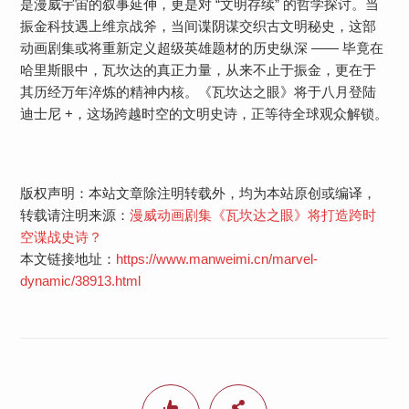
是漫威宇宙的叙事延伸，更是对 “文明存续” 的哲学探讨。当
振金科技遇上维京战斧，当间谍阴谋交织古文明秘史，这部
动画剧集或将重新定义超级英雄题材的历史纵深 —— 毕竟在
哈里斯眼中，瓦坎达的真正力量，从来不止于振金，更在于
其历经万年淬炼的精神内核。《瓦坎达之眼》将于八月登陆
迪士尼 +，这场跨越时空的文明史诗，正等待全球观众解锁。
版权声明：本站文章除注明转载外，均为本站原创或编译，
转载请注明来源：
漫威动画剧集《瓦坎达之眼》将打造跨时
空谍战史诗？
本文链接地址：
https://www.manweimi.cn/marvel-
dynamic/38913.html