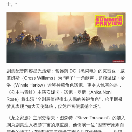
士。”
剧集配音阵容星光熠熠：曾饰演 DC《黑闪电》的克雷兹・威
廉姆斯（Cress Williams）为 “狮子” 一角献声，超模温妮・哈
洛（Winnie Harlow）诠释神秘角色诺妮。更令人惊喜的是，
《公主与青蛙》主演安妮卡・诺妮・罗斯（Anika Noni
Rose）将出演 “全剧最值得推出人偶的关键角色”，哈里斯盛
赞其表现 “如大天使降临，仅凭声音便震撼全场”。
《龙之家族》主演史蒂夫・图森特（Steve Toussaint）的加入
则为剧集注入权游宇宙的厚重感。他饰演一位 “因坚守原则而
疲惫的特工”：”图森特完美演绎了刚柔并济的特质 —— 对职