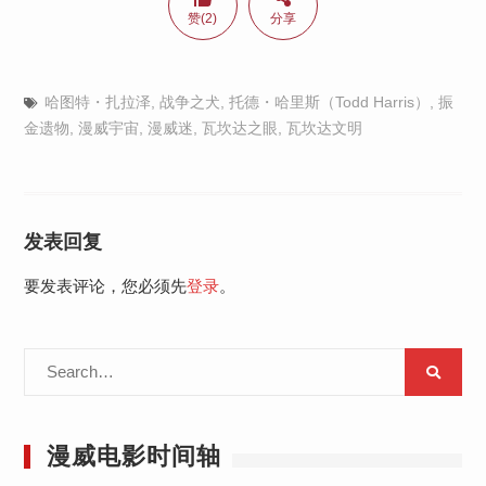
赞(2)
分享
哈图特・扎拉泽
,
战争之犬
,
托德・哈里斯（Todd Harris）
,
振
金遗物
,
漫威宇宙
,
漫威迷
,
瓦坎达之眼
,
瓦坎达文明
发表回复
要发表评论，您必须先
登录
。
Search
for:
漫威电影时间轴