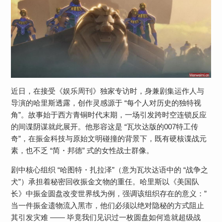
近日，在接受《娱乐周刊》独家专访时，身兼剧集运作人与
导演的哈里斯透露，创作灵感源于 “每个人对历史的独特视
角”。故事始于西方青铜时代末期，一场引发跨时空连锁反应
的间谍阴谋就此展开。他形容这是 “瓦坎达版的007特工传
奇”，在振金科技与原始文明碰撞的背景下，既有硬核谍战元
素，也不乏 “简・邦德” 式的女性战士群像。
剧中核心组织 “哈图特・扎拉泽”（意为瓦坎达语中的 “战争之
犬”）承担着秘密回收振金文物的重任。哈里斯以《美国队
长》中振金圆盘改变世界线为例，强调该组织存在的意义：”
当一件振金遗物流入黑市，他们必须以绝对隐秘的方式阻止
其引发灾难 —— 毕竟我们见识过一枚圆盘如何造就超级战