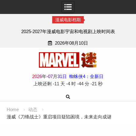
漫威电影档期
2025-2027年漫威电影宇宙和电视剧上映时间表
2026年08月10日
Skip
to
content
2
0
2
6
年
-
07
月
31
日
蜘蛛侠4：全新日
上映还剩
-11 天
-4 时
-44 分
-22 秒
Home
动态
漫威《刀锋战士》重启项目疑陷困境，未来走向成谜