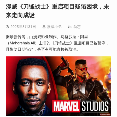
漫威《刀锋战士》重启项目疑陷困境，未
来走向成谜
2025年3月31日
漫威小弟
动态
据最新传闻，由漫威影业制作、马赫沙拉・阿里
（Mahershala Ali）主演的《刀锋战士》重启项目已被暂停，
且恢复日期待定，甚至有可能直接被取消。