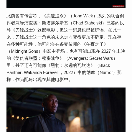
此前曾有传言称，《疾速追杀》（John Wick）系列的联合创
作者兼导演查德・斯塔赫尔斯基（Chad Stahelski）已签约执
导《刀锋战士》这部电影，但这一消息也已被辟谣。如此一
来，刀锋战士这一角色的未来走向变得更加不确定。现在存
在多种可能性，他可能会在备受传闻的《午夜之子》
（Midnight Sons）电影中登场，也有可能出现在 2027 年上映
的《复仇者联盟：秘密战争》（Avengers: Secret Wars）
里，甚至还有可能像《黑豹：永远的瓦坎达》（Black
Panther: Wakanda Forever ，2022）中的纳摩（Namor）那
样，作为配角出现在其他电影中。