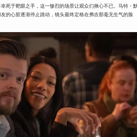
不幸死于靶眼之手，这一惨烈的场景让观众们揪心不已。马特・
朋友的心脏逐渐停止跳动，镜头最终定格在弗吉那毫无生气的脸