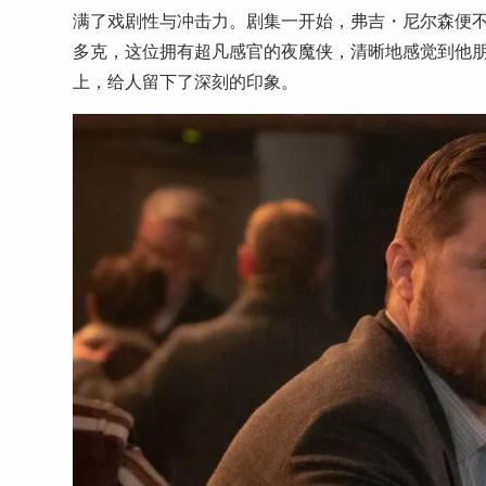
满了戏剧性与冲击力。剧集一开始，弗吉・尼尔森便
多克，这位拥有超凡感官的夜魔侠，清晰地感觉到他
上，给人留下了深刻的印象。