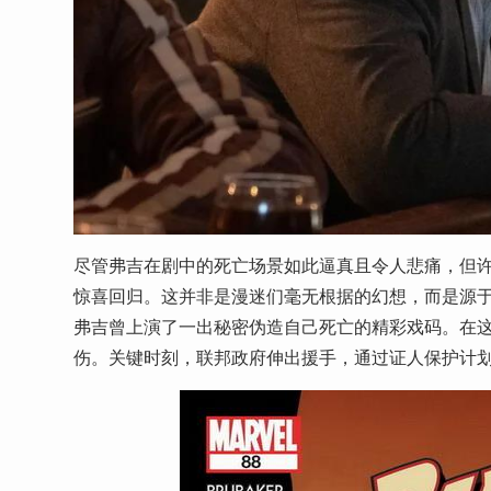
尽管弗吉在剧中的死亡场景如此逼真且令人悲痛，但
惊喜回归。这并非是漫迷们毫无根据的幻想，而是源于漫
弗吉曾上演了一出秘密伪造自己死亡的精彩戏码。在
伤。关键时刻，联邦政府伸出援手，通过证人保护计