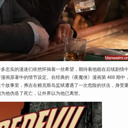
许多忠实的漫迷们依然怀揣着一丝希望，期待着他能在后续剧情
画原著中的情节设定。在经典的《夜魔侠》漫画第 468 期中
这个故事里，弗吉在赖克斯岛监狱遭遇了一次危险的伏击，身受
划为他伪造了死亡，让外界以为他已离世。