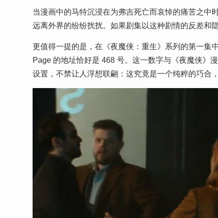
当漫画中的马特沉浸在为弗吉死亡而哀悼的痛苦之中
远离外界的纷纷扰扰。如果剧集以这种剧情的反差和
更值得一提的是，在《夜魔侠：重生》系列的第一集中，有一个
Page 的地址恰好是 468 号。这一数字与《夜魔侠
设置，不禁让人浮想联翩：这究竟是一个纯粹的巧合