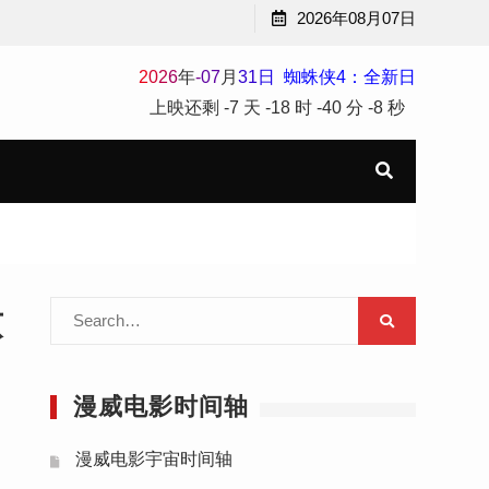
2026年08月07日
2
0
2
6
年
-
07
月
31
日
蜘蛛侠4：全新日
上映还剩
-7 天
-18 时
-40 分
-10 秒
Search
致
for:
漫威电影时间轴
漫威电影宇宙时间轴