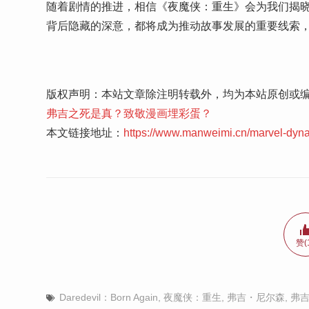
随着剧情的推进，相信《夜魔侠：重生》会为我们揭
背后隐藏的深意，都将成为推动故事发展的重要线索
版权声明：本站文章除注明转载外，均为本站原创或
弗吉之死是真？致敬漫画埋彩蛋？
本文链接地址：
https://www.manweimi.cn/marvel-dyn
赞(
Daredevil：Born Again
,
夜魔侠：重生
,
弗吉・尼尔森
,
弗