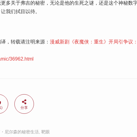
晓更多关于弗吉的秘密，无论是他的生死之谜，还是这个神秘数
，让我们拭目以待。
编译，转载请注明来源：
漫威新剧《夜魔侠：重生》开局引争议
amic/36962.html
1)
分享
吉・尼尔森的秘密生活
,
靶眼