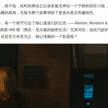
时，殊不知，此时的弗吉正以假名被关押在一个宁静的郊区小镇
隐藏的真相，无疑为整个故事增添了更多的悬念和趣味性。
细节引起了细心漫迷们的注意 ——Nelson, Murdock &
》漫画第 468 期《弗吉・尼尔森的秘密生活》完美对应，如此巧妙
，还是官方有意为之，精心埋藏的一个彩蛋呢？