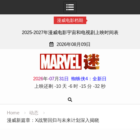
漫威电影档期
2025-2027年漫威电影宇宙和电视剧上映时间表
2026年08月09日
Skip
to
content
2
0
2
6
年
-
07
月
31
日
蜘蛛侠4：全新日
上映还剩
-10 天
-6 时
-15 分
-33 秒
Home
动态
漫威新篇章：X战警回归与未来计划深入揭晓