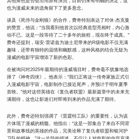
其他角色是否会沿用原有演员，目前仍未有明确的决定，这
也为漫威未来的选角留下了更多悬念。
谈及《死侍与金刚狼》的合作，费奇特别表达了对休·杰克曼
的赞赏，他说：“当我看到他首次以经典造型亮相时，内心激
动不已。这是一段等待了二十多年的旅程，现在终于成真。”
费奇还提到，瑞安·雷诺兹为迪士尼带来的R级电影不仅充满
趣味，还带有独特的温情和幽默感，这种风格的结合无疑为
漫威的电影宇宙增添了新的色彩。
在被询问对2025年最期待的漫威项目时，费奇毫不犹豫地选
择了《神奇四侠》。他表示：“我们正将这一传奇家族正式引
入漫威电影宇宙，电影制作已接近尾声，并预计于明年夏季
首映。”他对这些英雄在《复仇者联盟》最新篇章中的未来充
满期待，这也让影迷们对即将到来的作品充满了期待。
此外，费奇还特别强调了《雷霆特工队》的重要性，认为该
片体现了漫威的精髓。他指出：“这是一部集合了来自不同背
景和故事线的英雄的作品，完美诠释了复仇者联盟和银河护
卫队的精神。”这一片段的描述，不仅让人对电影的内容充满