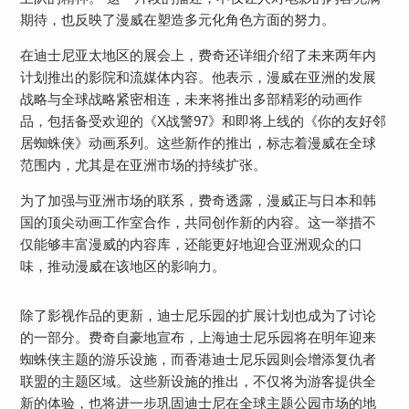
期待，也反映了漫威在塑造多元化角色方面的努力。
在迪士尼亚太地区的展会上，费奇还详细介绍了未来两年内
计划推出的影院和流媒体内容。他表示，漫威在亚洲的发展
战略与全球战略紧密相连，未来将推出多部精彩的动画作
品，包括备受欢迎的《X战警97》和即将上线的《你的友好邻
居蜘蛛侠》动画系列。这些新作的推出，标志着漫威在全球
范围内，尤其是在亚洲市场的持续扩张。
为了加强与亚洲市场的联系，费奇透露，漫威正与日本和韩
国的顶尖动画工作室合作，共同创作新的内容。这一举措不
仅能够丰富漫威的内容库，还能更好地迎合亚洲观众的口
味，推动漫威在该地区的影响力。
除了影视作品的更新，迪士尼乐园的扩展计划也成为了讨论
的一部分。费奇自豪地宣布，上海迪士尼乐园将在明年迎来
蜘蛛侠主题的游乐设施，而香港迪士尼乐园则会增添复仇者
联盟的主题区域。这些新设施的推出，不仅将为游客提供全
新的体验，也将进一步巩固迪士尼在全球主题公园市场的地