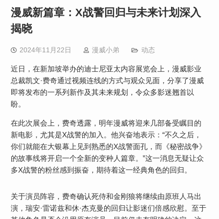
漫威新篇章：X战警回归与未来计划深入
揭晓
2024年11月22日
漫威小弟
动态
近日，在新加坡举办的迪士尼亚太内容展览会上，漫威影业
总裁凯文·费奇通过视频连线的方式与观众见面，分享了漫威
即将发布的一系列新作及其未来规划，令众多影迷翘首以
盼。
在此次展会上，费奇透露，明年漫威将迎来几部备受瞩目的
新电影，尤其是X战警的加入。他兴奋地表示：“不久之后，
你们就能在大银幕上见到熟悉的X战警面孔，而《秘密战争》
的故事线将开启一个全新的变种人篇章。”这一消息无疑让众
多X战警的粉丝感到振奋，期待着这一经典角色的回归。
关于演员阵容，费奇确认死侍和金刚狼将继续由原班人马出
演，瑞安·雷诺兹和休·杰克曼的回归让影迷们倍感欣慰。至于