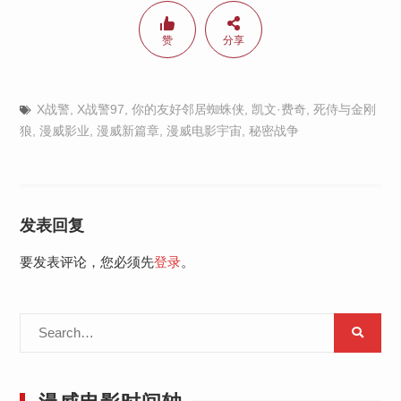
赞
分享
X战警
,
X战警97
,
你的友好邻居蜘蛛侠
,
凯文·费奇
,
死侍与金刚
狼
,
漫威影业
,
漫威新篇章
,
漫威电影宇宙
,
秘密战争
发表回复
要发表评论，您必须先
登录
。
Search
for: