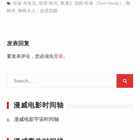
埃迪·布洛克
,
彼得·帕克
,
毒液3
,
汤姆·哈迪（Tom Hardy）
,
蜘
蛛侠
,
蜘蛛夫人：超感觉醒
发表回复
要发表评论，您必须先
登录
。
Search
for:
漫威电影时间轴
漫威电影宇宙时间轴