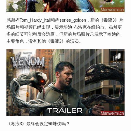
感谢@Tom_Hardy_Itali和@series_golden，新的《毒液3》片
场照片和视频已经出现，显示埃迪·布洛克在纽约市。虽然更
多的细节可能稍后会透露，但新的片场照片只展示了哈迪的
主要角色，没有其他《毒液3》的演员。
《毒液3》最终会设定蜘蛛侠吗？