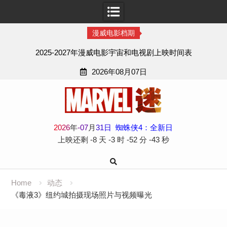
漫威电影档期
2025-2027年漫威电影宇宙和电视剧上映时间表
2026年08月07日
Skip
to
content
2
0
2
6
年
-
07
月
31
日
蜘蛛侠4：全新日
上映还剩
-8 天
-3 时
-52 分
-44 秒
Home
动态
《毒液3》纽约城拍摄现场照片与视频曝光