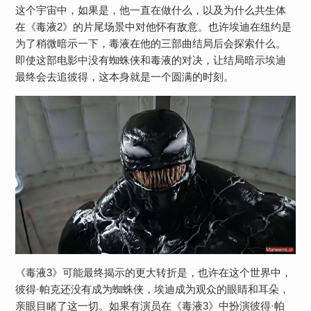
这个宇宙中，如果是，他一直在做什么，以及为什么共生体
在《毒液2》的片尾场景中对他怀有敌意。也许埃迪在纽约是
为了稍微暗示一下，毒液在他的三部曲结局后会探索什么。
即使这部电影中没有蜘蛛侠和毒液的对决，让结局暗示埃迪
最终会去追彼得，这本身就是一个圆满的时刻。
《毒液3》可能最终揭示的更大转折是，也许在这个世界中，
彼得·帕克还没有成为蜘蛛侠，埃迪成为观众的眼睛和耳朵，
亲眼目睹了这一切。如果有演员在《毒液3》中扮演彼得·帕