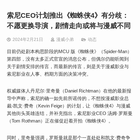
索尼CEO计划推出《蜘蛛侠4》有分歧：
不愿更换导演，剧情走向或将与漫威不同
2024年2月21日
漫威小弟
动态
目前仍处剧本构思阶段的MCU 版《蜘蛛侠》（Spider-Man）
第四部，没有太多正式官宣的消息公布，但偶尔仍能听闻到
关于剧情安排的传言，而最新的传言，则是关于漫威影业与
索尼影业在人事、档期方面的决策冲突。
权威媒体人丹尼尔·里奇曼（Daniel Richtman）在他的最新报
导中声称，索尼的确一如先前所谣传的，不想按漫威影业总
裁-凯文·费奇（Kevin Feige）的计划，让《蜘蛛侠4》与漫威
其他街头英雄连结，并补充指出，索尼影业CEO 汤姆·罗斯曼
（Tom Rothman）正在催促赶着开拍《蜘蛛侠4》。
同时，里奇曼强调，罗斯曼就是那个一直处处和凯文·费奇争