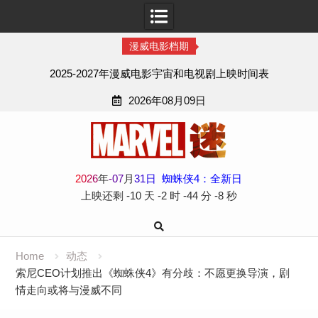
漫威电影档期
2025-2027年漫威电影宇宙和电视剧上映时间表
2026年08月09日
Skip
to
content
2
0
2
6
年
-
07
月
31
日
蜘蛛侠4：全新日
上映还剩
-10 天
-2 时
-44 分
-9 秒
Home
动态
索尼CEO计划推出《蜘蛛侠4》有分歧：不愿更换导演，剧
情走向或将与漫威不同