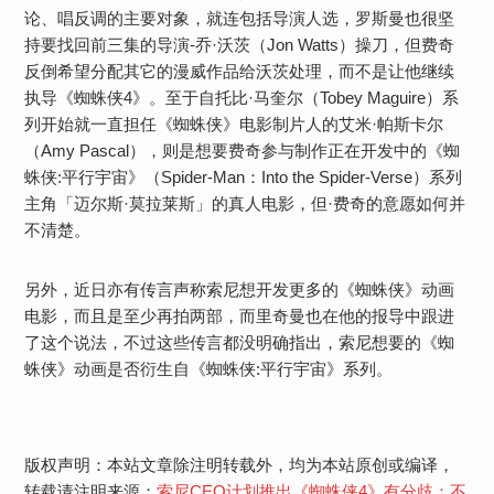
论、唱反调的主要对象，就连包括导演人选，罗斯曼也很坚
持要找回前三集的导演-乔·沃茨（Jon Watts）操刀，但费奇
反倒希望分配其它的漫威作品给沃茨处理，而不是让他继续
执导《蜘蛛侠4》。至于自托比·马奎尔（Tobey Maguire）系
列开始就一直担任《蜘蛛侠》电影制片人的艾米·帕斯卡尔
（Amy Pascal），则是想要费奇参与制作正在开发中的《蜘
蛛侠:平行宇宙》（Spider-Man：Into the Spider-Verse）系列
主角「迈尔斯·莫拉莱斯」的真人电影，但·费奇的意愿如何并
不清楚。
另外，近日亦有传言声称索尼想开发更多的《蜘蛛侠》动画
电影，而且是至少再拍两部，而里奇曼也在他的报导中跟进
了这个说法，不过这些传言都没明确指出，索尼想要的《蜘
蛛侠》动画是否衍生自《蜘蛛侠:平行宇宙》系列。
版权声明：本站文章除注明转载外，均为本站原创或编译，
转载请注明来源：
索尼CEO计划推出《蜘蛛侠4》有分歧：不